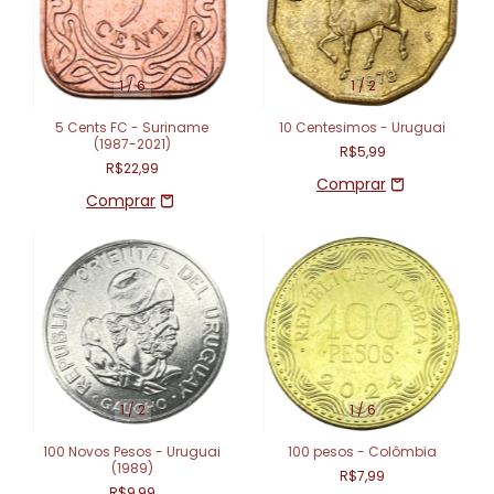
1
/
6
1
/
2
5 Cents FC - Suriname
10 Centesimos - Uruguai
(1987-2021)
R$5,99
R$22,99
1
/
2
1
/
6
100 Novos Pesos - Uruguai
100 pesos - Colômbia
(1989)
R$7,99
R$9,99