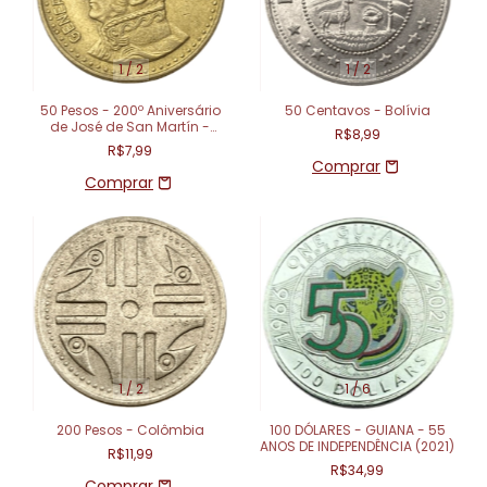
1
/
2
1
/
2
50 Pesos - 200º Aniversário
50 Centavos - Bolívia
de José de San Martín -
R$8,99
Argentina (1978)
R$7,99
1
/
2
1
/
6
200 Pesos - Colômbia
100 DÓLARES - GUIANA - 55
ANOS DE INDEPENDÊNCIA (2021)
R$11,99
R$34,99