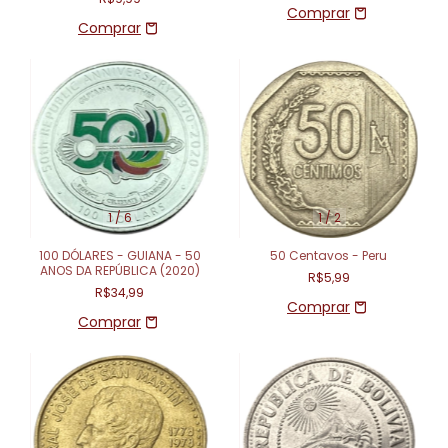
1
/
6
1
/
2
100 DÓLARES - GUIANA - 50
50 Centavos - Peru
ANOS DA REPÚBLICA (2020)
R$5,99
R$34,99