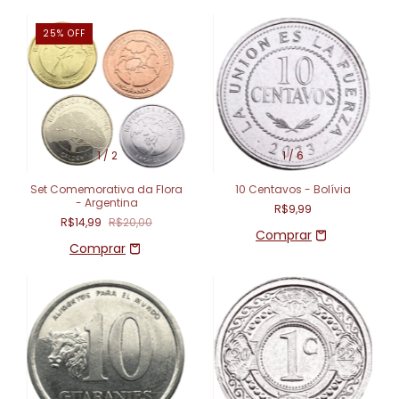
25
%
OFF
1
/
2
1
/
6
Set Comemorativa da Flora
10 Centavos - Bolívia
- Argentina
R$9,99
R$14,99
R$20,00