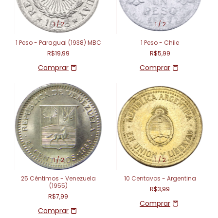
1
/
2
1
/
2
1 Peso - Paraguai (1938) MBC
1 Peso - Chile
R$19,99
R$5,99
1
/
2
1
/
2
25 Céntimos - Venezuela
10 Centavos - Argentina
(1955)
R$3,99
R$7,99