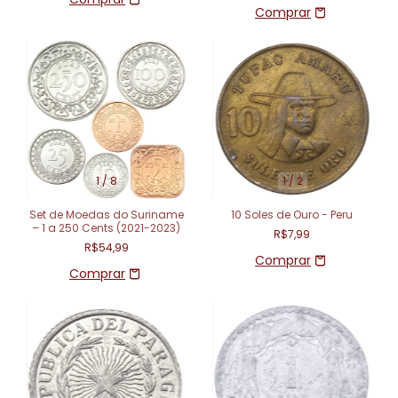
1
/
8
1
/
2
Set de Moedas do Suriname
10 Soles de Ouro - Peru
– 1 a 250 Cents (2021-2023)
R$7,99
R$54,99