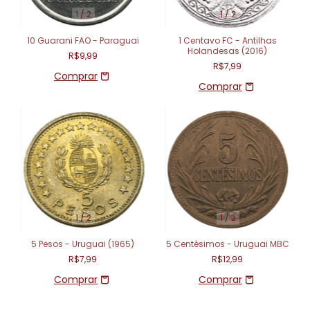
1
/
2
1
/
2
10 Guarani FAO - Paraguai
1 Centavo FC - Antilhas
Holandesas (2016)
R$9,99
R$7,99
1
/
2
1
/
2
5 Pesos - Uruguai (1965)
5 Centésimos - Uruguai MBC
R$7,99
R$12,99