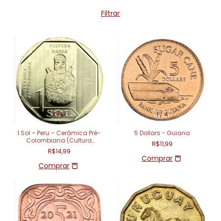
Filtrar
1
/
6
1
/
4
1 Sol – Peru – Cerâmica Pré-
5 Dollars - Guiana
Colombiana (Cultura
R$11,99
Nazca)
R$14,99