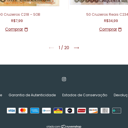
00 Cruzeiros C218 – SOB
50 Cruzeiros Reais C234
R$7,99
R$34,99
1
/
20
de
Garantia de Autenticidade
Estados de Conservação
Devoluç