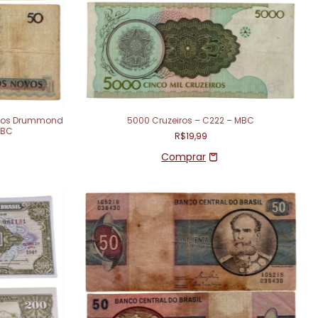
rlos Drummond
5000 Cruzeiros – C222 – MBC
MBC
R$19,99