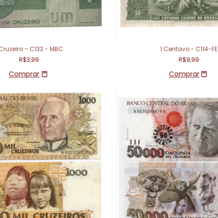
 Cruzeiro – C132 - MBC
1 Centavo - C114-FE
R$3,99
R$9,99