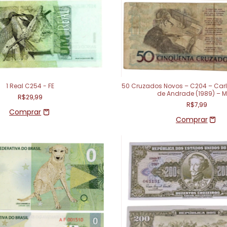
1 Real C254 - FE
50 Cruzados Novos – C204 – Ca
de Andrade (1989) – 
R$29,99
R$7,99