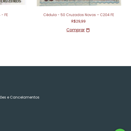
 - FE
Cédula - 50 Cruzados Novos – C204 FE
R$29,99
ões e Cancelamentos