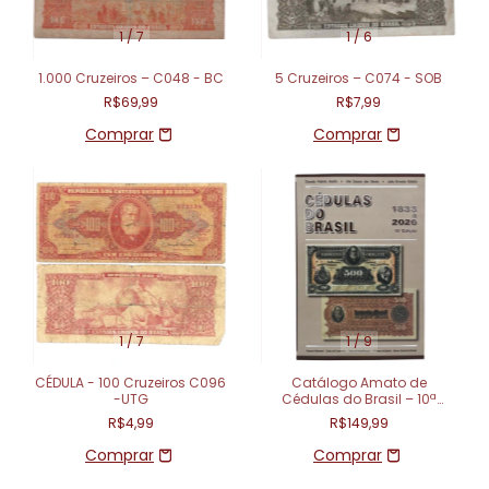
1
/
7
1
/
6
1.000 Cruzeiros – C048 - BC
5 Cruzeiros – C074 - SOB
R$69,99
R$7,99
1
/
7
1
/
9
CÉDULA - 100 Cruzeiros C096
Catálogo Amato de
-UTG
Cédulas do Brasil – 10ª
Edição (2026)
R$4,99
R$149,99