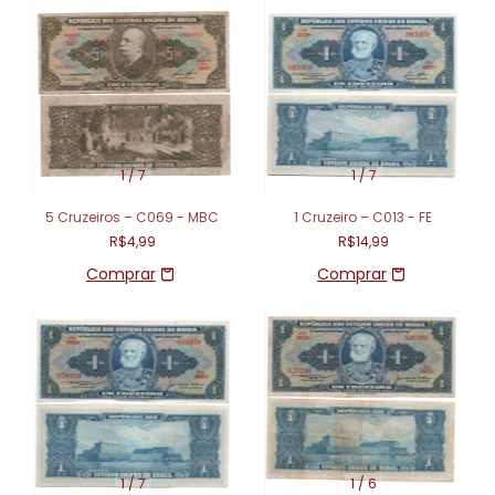
1
/
7
1
/
7
5 Cruzeiros – C069 - MBC
1 Cruzeiro – C013 - FE
R$4,99
R$14,99
1
/
7
1
/
6