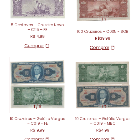
1
/
7
5 Centavos – Cruzeiro Novo
– C115 – FE
100 Cruzeiros – C035 - SOB
R$14,99
R$39,99
1
/
6
1
/
7
10 Cruzeiros – Getúlio Vargas
10 Cruzeiros – Getúlio Vargas
– C019 - FE
– C019 - MBC
R$19,99
R$4,99