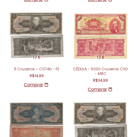
1
/
6
1
/
8
5 Cruzeiros – C074b - FE
CÉDULA - 5000 Cruzeiros C110
- MBC
R$14,99
R$34,99