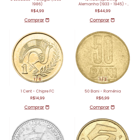
1986)
Alemanha (1933 - 1945) -
Terceiro Reich
R$4,99
R$44,99
1
/
6
1
/
2
1 Cent - Chipre FC
50 Bani - Romênia
R$14,99
R$6,99