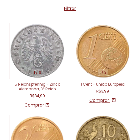
Filtrar
1
/
6
1
/
3
5 Reichspfennig - Zinco
1 Cent - União Europeia
Alemanha, 3° Reich
R$3,99
R$34,99
Comprar