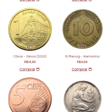
1
/
2
1
/
2
1 Dinar - Sérvia (2020)
10 Pfennig - Alemanha
R$14,99
R$4,99