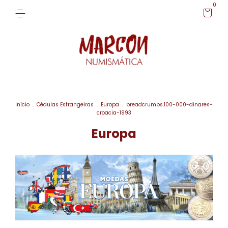
0
Início
.
Cédulas Estrangeiras
.
Europa
.
breadcrumbs.100-000-dinares-
croacia-1993
Europa