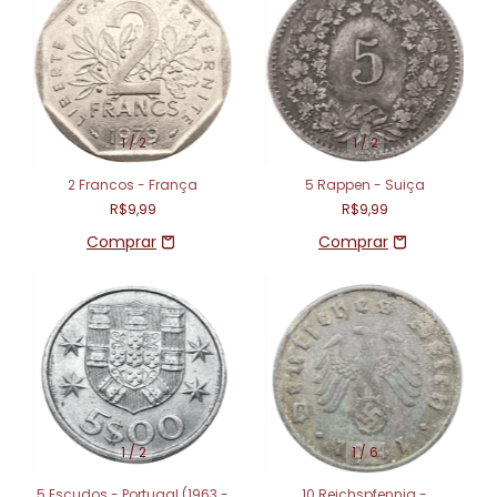
1
/
2
1
/
2
2 Francos - França
5 Rappen - Suiça
R$9,99
R$9,99
1
/
2
1
/
6
5 Escudos - Portugal (1963 -
10 Reichspfennig -