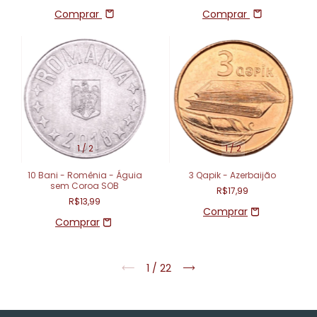
Comprar
Comprar
1
/
2
1
/
2
10 Bani - Romênia - Águia
3 Qapik - Azerbaijão
sem Coroa SOB
R$17,99
R$13,99
1
/
22