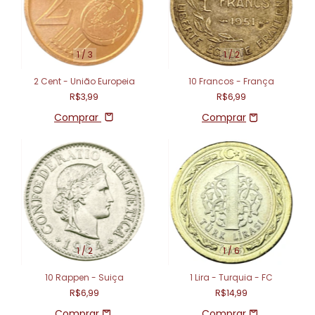
1
/
3
1
/
2
2 Cent - União Europeia
10 Francos - França
R$3,99
R$6,99
Comprar
1
/
2
1
/
6
10 Rappen - Suiça
1 Lira - Turquia - FC
R$6,99
R$14,99