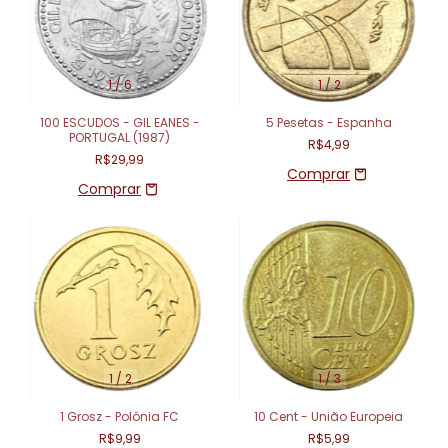
1
/
6
1
/
2
100 ESCUDOS - GIL EANES -
5 Pesetas - Espanha
PORTUGAL (1987)
R$4,99
R$29,99
1
/
2
1
/
3
1 Grosz - Polônia FC
10 Cent - União Europeia
R$9,99
R$5,99