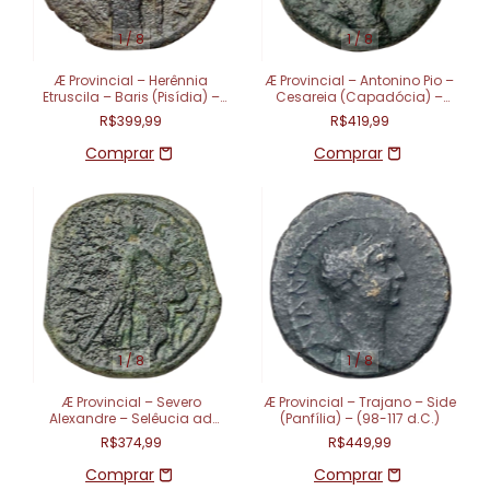
1
/
8
1
/
8
Æ Provincial – Herênnia
Æ Provincial – Antonino Pio –
Etruscila – Baris (Pisídia) –
Cesareia (Capadócia) –
(249-251 d.C.)
Ano 22 – (138-161 d.C.)
R$399,99
R$419,99
1
/
8
1
/
8
Æ Provincial – Severo
Æ Provincial – Trajano – Side
Alexandre – Selêucia ad
(Panfília) – (98-117 d.C.)
Calycadnum (Cilícia) –
R$374,99
R$449,99
(222-235 d.C.)