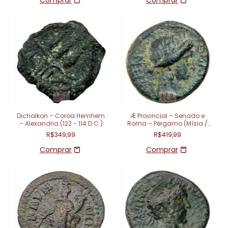
1
/
7
1
/
8
Dichalkon – Coroa Hemhem
Æ Provincial – Senado e
– Alexandria (122 - 114 D.C.)
Roma – Pérgamo (Mísia /
Ásia) – (40-60 d.C.)
R$349,99
R$419,99