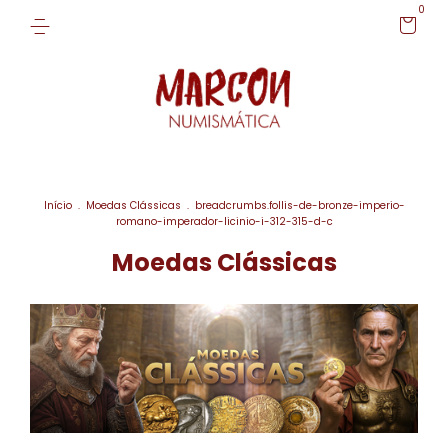
0
Início
.
Moedas Clássicas
.
breadcrumbs.follis-de-bronze-imperio-
romano-imperador-licinio-i-312-315-d-c
Moedas Clássicas