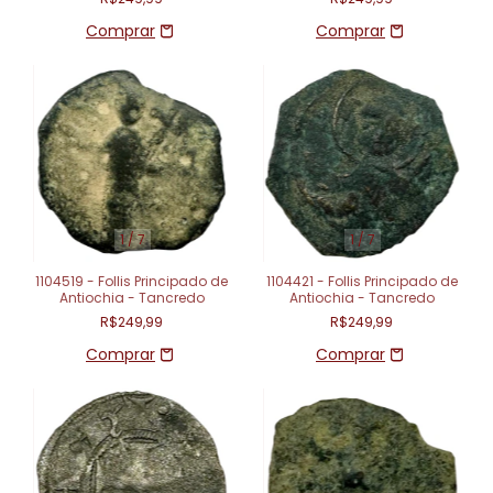
1
/
7
1
/
7
1104519 - Follis Principado de
1104421 - Follis Principado de
Antiochia - Tancredo
Antiochia - Tancredo
R$249,99
R$249,99