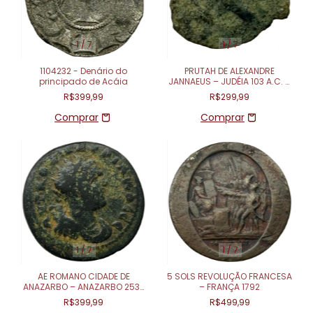
1
/
7
1
/
7
1104232 - Denário do
PRUTAH DE ALEXANDRE
principado de Acáia
JANNAEUS – JUDÉIA 103 A.C. –
76 A.C.
R$399,99
R$299,99
1
/
7
1
/
7
AE ROMANO CIDADE DE
5 SOLS REVOLUÇÃO FRANCESA
ANAZARBO – ANAZARBO 253-
– FRANÇA 1792
254
R$399,99
R$499,99