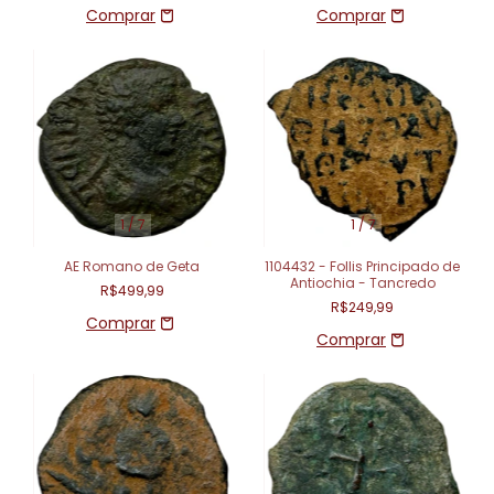
1
/
7
1
/
7
AE Romano de Geta
1104432 - Follis Principado de
Antiochia - Tancredo
R$499,99
R$249,99