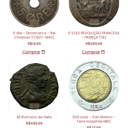
1
/
7
1
/
7
5 Øre – Dinamarca – Rei
5 SOLS REVOLUÇÃO FRANCESA
Christian X (1927-1940)
– FRANÇA 1792
R$14,99
R$499,99
1
/
7
1
/
6
AE Romano de Geta
500 Liras – San Marino –
Terra Hospitale MBC
R$499,99
R$24,99