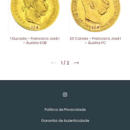
1
/
4
1
/
4
1 Ducado – Francisco José I
20 Coroas – Francisco José I
– Áustria SOB
– Áustria FC
1
/
2
Política de Privacidade
Garantia de Autenticidade