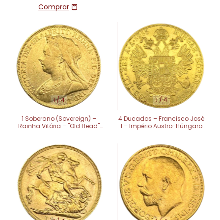
1
/
4
1
/
4
1 Soberano (Sovereign) –
4 Ducados – Francisco José
Rainha Vitória – "Old Head"
I – Império Austro-Húngaro
SOB
SOB