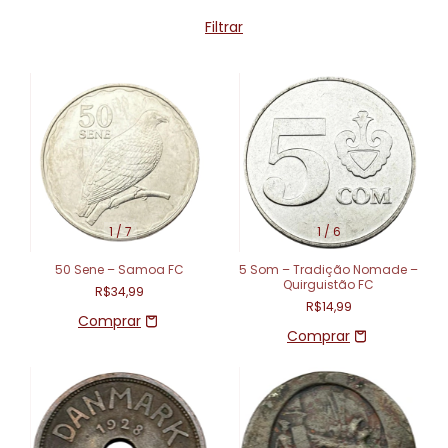
Filtrar
1
/
7
1
/
6
50 Sene – Samoa FC
5 Som – Tradição Nomade –
Quirguistão FC
R$34,99
R$14,99