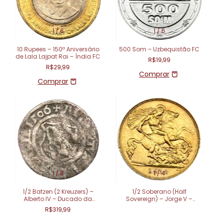
1
/
6
1
/
6
10 Rupees – 150º Aniversário
500 Som – Uzbequistão FC
de Lala Lajpat Rai – Índia FC
R$19,99
R$29,99
1
/
8
1
/
4
1/2 Batzen (2 Kreuzers) –
1/2 Soberano (Half
Alberto IV – Ducado da
Sovereign) – Jorge V –
Baviera – (1506)
Londres SOB
R$319,99