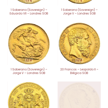
1
/
4
1
/
4
1 Soberano (Sovereign) –
1 Soberano (Sovereign) –
Eduardo VII – Londres SOB
Jorge V – Londres SOB
1
/
4
1
/
4
1 Soberano (Sovereign) –
20 Francos – Leopoldo II –
Jorge V – Londres SOB
Bélgica SOB