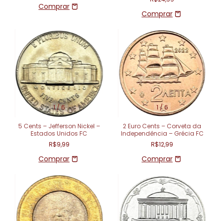
1
/
6
1
/
6
5 Cents – Jefferson Nickel –
2 Euro Cents – Corveta da
Estados Unidos FC
Independência – Grécia FC
R$9,99
R$12,99