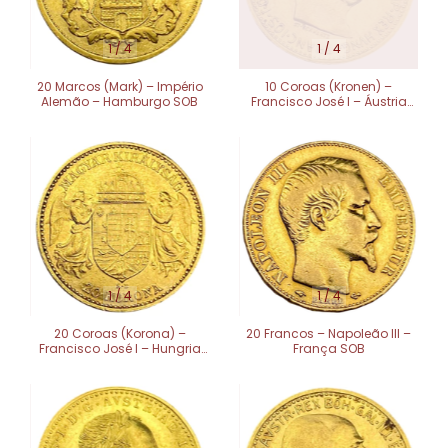
1
/
4
1
/
4
20 Marcos (Mark) – Império
10 Coroas (Kronen) –
Alemão – Hamburgo SOB
Francisco José I – Áustria
SOB
1
/
4
1
/
4
20 Coroas (Korona) –
20 Francos – Napoleão III –
Francisco José I – Hungria
França SOB
SOB