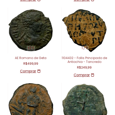
1
/
7
1
/
7
AE Romano de Geta
1104432 - Follis Principado de
Antiochia - Tancredo
R$499,99
R$249,99