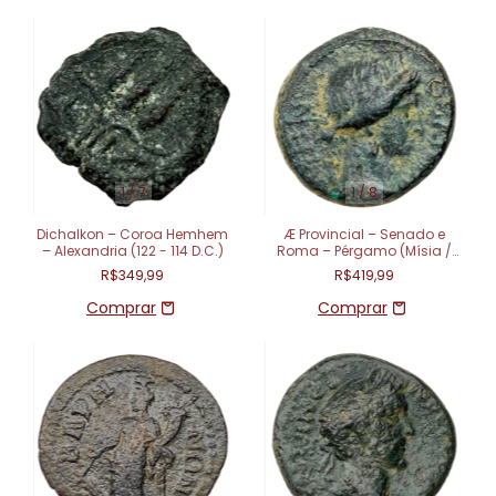
1
/
7
1
/
8
Dichalkon – Coroa Hemhem
Æ Provincial – Senado e
– Alexandria (122 - 114 D.C.)
Roma – Pérgamo (Mísia /
Ásia) – (40-60 d.C.)
R$349,99
R$419,99