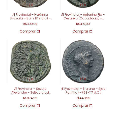
1
/
8
1
/
8
Æ Provincial – Herênnia
Æ Provincial – Antonino Pio –
Etruscila – Baris (Pisídia) –
Cesareia (Capadócia) –
(249-251 d.C.)
Ano 22 – (138-161 d.C.)
R$399,99
R$419,99
1
/
8
1
/
8
Æ Provincial – Severo
Æ Provincial – Trajano – Side
Alexandre – Selêucia ad
(Panfília) – (98-117 d.C.)
Calycadnum (Cilícia) –
R$374,99
R$449,99
(222-235 d.C.)