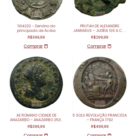
1
/
7
1
/
7
1104232 - Denário do
PRUTAH DE ALEXANDRE
principado de Acáia
JANNAEUS – JUDÉIA 103 A.C. –
76 A.C.
R$399,99
R$299,99
1
/
7
1
/
7
AE ROMANO CIDADE DE
5 SOLS REVOLUÇÃO FRANCESA
ANAZARBO – ANAZARBO 253-
– FRANÇA 1792
254
R$399,99
R$499,99