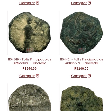
1
/
7
1
/
7
1104519 - Follis Principado de
1104421 - Follis Principado de
Antiochia - Tancredo
Antiochia - Tancredo
R$249,99
R$249,99