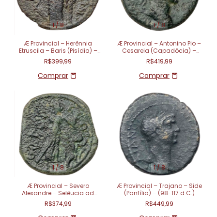
1
/
8
1
/
8
Æ Provincial – Herênnia
Æ Provincial – Antonino Pio –
Etruscila – Baris (Pisídia) –
Cesareia (Capadócia) –
(249-251 d.C.)
Ano 22 – (138-161 d.C.)
R$399,99
R$419,99
1
/
8
1
/
8
Æ Provincial – Severo
Æ Provincial – Trajano – Side
Alexandre – Selêucia ad
(Panfília) – (98-117 d.C.)
Calycadnum (Cilícia) –
R$374,99
R$449,99
(222-235 d.C.)