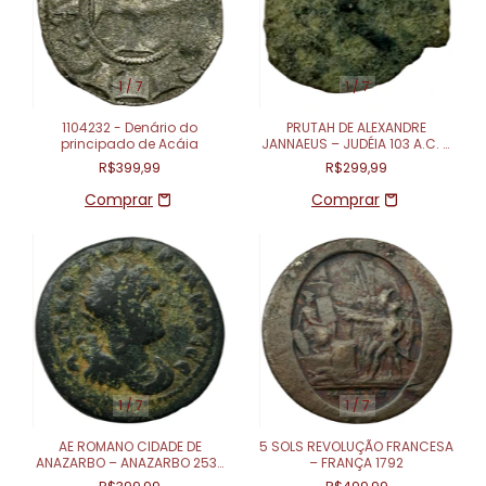
1
/
7
1
/
7
1104232 - Denário do
PRUTAH DE ALEXANDRE
principado de Acáia
JANNAEUS – JUDÉIA 103 A.C. –
76 A.C.
R$399,99
R$299,99
1
/
7
1
/
7
AE ROMANO CIDADE DE
5 SOLS REVOLUÇÃO FRANCESA
ANAZARBO – ANAZARBO 253-
– FRANÇA 1792
254