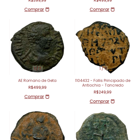
R$399,99
R$499,99
1
/
7
1
/
7
AE Romano de Geta
1104432 - Follis Principado de
Antiochia - Tancredo
R$499,99
R$249,99