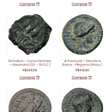
1
/
7
1
/
8
Dichalkon – Coroa Hemhem
Æ Provincial – Senado e
– Alexandria (122 - 114 D.C.)
Roma – Pérgamo (Mísia /
Ásia) – (40-60 d.C.)
R$349,99
R$419,99