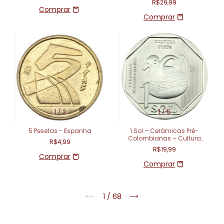
R$29,99
1
/
2
1
/
6
5 Pesetas - Espanha
1 Sol – Cerâmicas Pré-
Colombianas – Cultura
R$4,99
Vicús – Peru
R$19,99
1
/
68