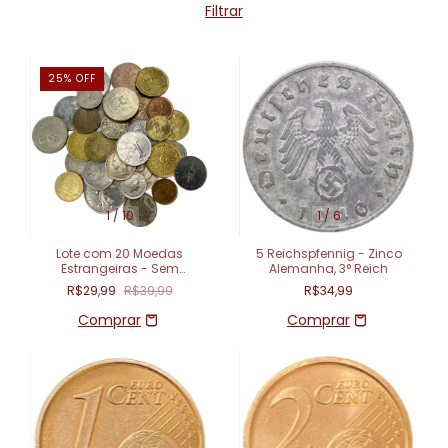
Filtrar
25
%
OFF
1
/
10
1
/
6
Lote com 20 Moedas
5 Reichspfennig - Zinco
Estrangeiras - Sem
Alemanha, 3° Reich
Repetição
R$29,99
R$39,99
R$34,99