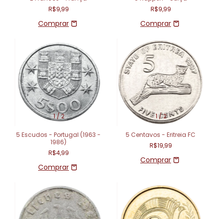
R$9,99
R$9,99
1
/
2
1
/
2
5 Escudos - Portugal (1963 -
5 Centavos - Eritreia FC
1986)
R$19,99
R$4,99