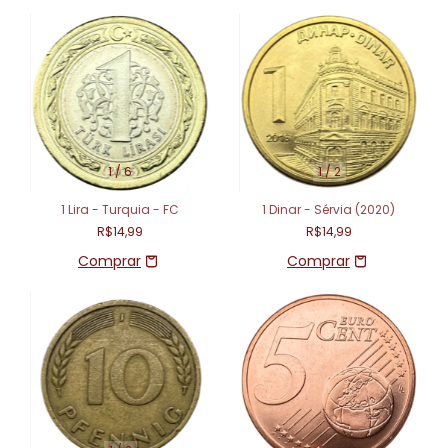
1
/
6
1
/
2
1 Lira - Turquia - FC
1 Dinar - Sérvia (2020)
R$14,99
R$14,99