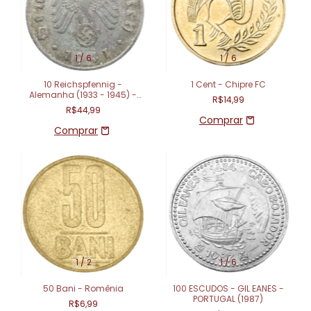
1
/
6
1
/
6
10 Reichspfennig -
1 Cent - Chipre FC
Alemanha (1933 - 1945) -
R$14,99
Terceiro Reich
R$44,99
1
/
2
1
/
6
50 Bani - Romênia
100 ESCUDOS - GIL EANES -
PORTUGAL (1987)
R$6,99