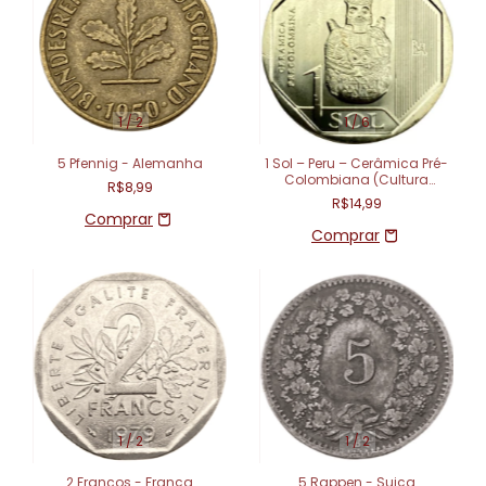
1
/
2
1
/
6
5 Pfennig - Alemanha
1 Sol – Peru – Cerâmica Pré-
Colombiana (Cultura
R$8,99
Nazca)
R$14,99
1
/
2
1
/
2
2 Francos - França
5 Rappen - Suiça