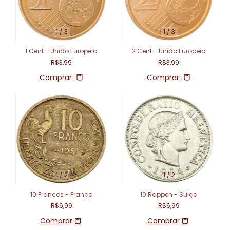
1
/
3
1
/
3
1 Cent - União Europeia
2 Cent - União Europeia
R$3,99
R$3,99
Comprar
Comprar
1
/
2
1
/
2
10 Francos - França
10 Rappen - Suiça
R$6,99
R$6,99