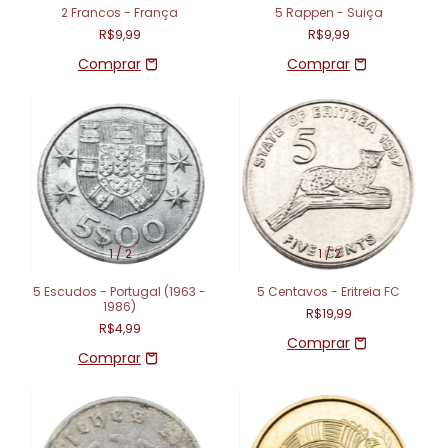
2 Francos - França
5 Rappen - Suiça
R$9,99
R$9,99
1
/
2
1
/
2
5 Escudos - Portugal (1963 -
5 Centavos - Eritreia FC
1986)
R$19,99
R$4,99