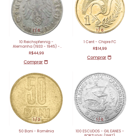
1
/
6
1
/
6
10 Reichspfennig -
1 Cent - Chipre FC
Alemanha (1933 - 1945) -
R$14,99
Terceiro Reich
R$44,99
1
/
2
1
/
6
50 Bani - Romênia
100 ESCUDOS - GIL EANES -
PORTUGAL (1987)