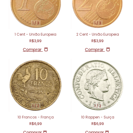
1
/
3
1
/
3
1 Cent - União Europeia
2 Cent - União Europeia
R$3,99
R$3,99
Comprar
Comprar
1
/
2
1
/
2
10 Francos - França
10 Rappen - Suiça
R$6,99
R$6,99