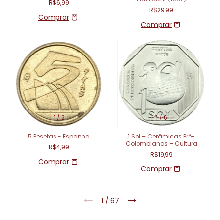
R$6,99
R$29,99
1
/
2
1
/
6
5 Pesetas - Espanha
1 Sol – Cerâmicas Pré-
Colombianas – Cultura
R$4,99
Vicús – Peru
R$19,99
1
/
67