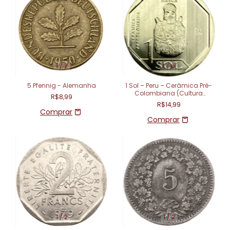
1
/
2
1
/
6
5 Pfennig - Alemanha
1 Sol – Peru – Cerâmica Pré-
Colombiana (Cultura
R$8,99
Nazca)
R$14,99
1
/
2
1
/
2