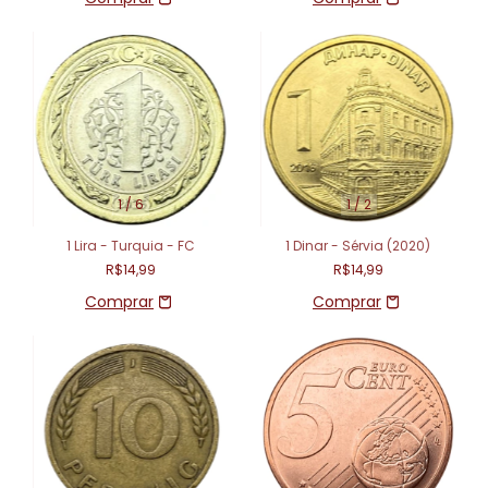
1
/
6
1
/
2
1 Lira - Turquia - FC
1 Dinar - Sérvia (2020)
R$14,99
R$14,99