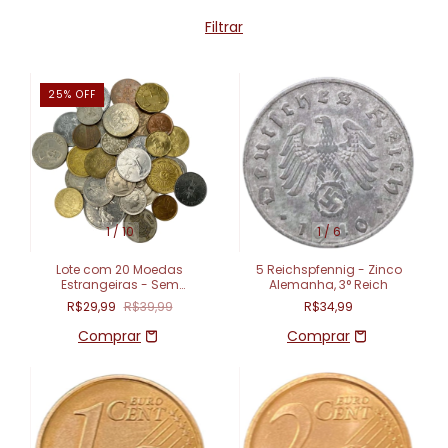
Filtrar
25
%
OFF
1
/
10
1
/
6
Lote com 20 Moedas
5 Reichspfennig - Zinco
Estrangeiras - Sem
Alemanha, 3° Reich
Repetição
R$29,99
R$39,99
R$34,99