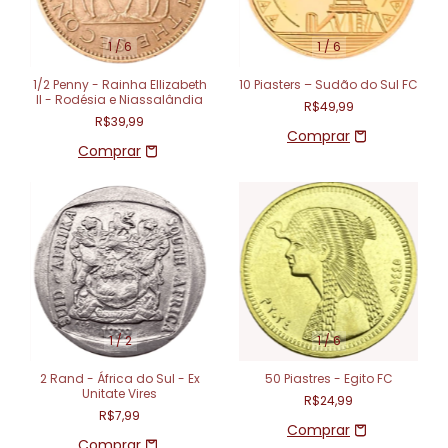
1
/
6
1
/
6
1/2 Penny - Rainha EIlizabeth
10 Piasters – Sudão do Sul FC
II - Rodésia e Niassalândia
R$49,99
R$39,99
1
/
2
1
/
6
2 Rand - África do Sul - Ex
50 Piastres - Egito FC
Unitate Vires
R$24,99
R$7,99