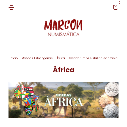
0
Início
.
Moedas Estrangeiras
.
África
.
breadcrumbs.1-shiling-tanzania
África