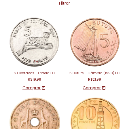
Filtrar
1
/
2
1
/
2
5 Centavos - Eritreia FC
5 Bututs - Gâmbia (1998) FC
R$19,99
R$21,99