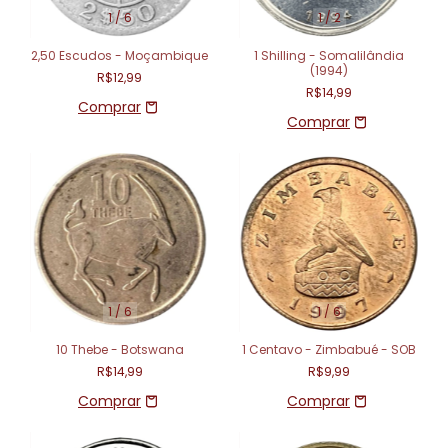
1
/
6
1
/
2
2,50 Escudos - Moçambique
1 Shilling - Somalilândia
(1994)
R$12,99
R$14,99
1
/
6
1
/
6
10 Thebe - Botswana
1 Centavo - Zimbabué - SOB
R$14,99
R$9,99