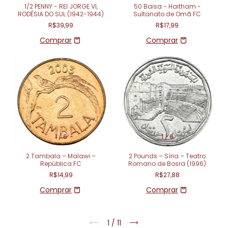
1/2 PENNY - REI JORGE VI,
50 Baisa - Haitham -
RODÉSIA DO SUL (1942-1944)
Sultanato de Omã FC
R$39,99
R$17,99
1
/
6
1
/
6
2 Tambala – Malawi –
2 Pounds – Síria – Teatro
República FC
Romano de Bosra (1996)
R$14,99
R$27,88
1
/
11