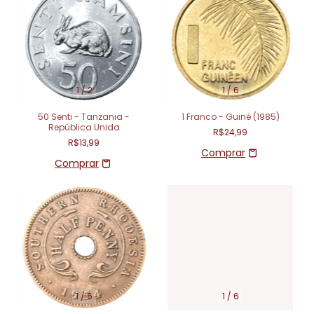
1
/
2
1
/
6
50 Senti - Tanzania -
1 Franco - Guiné (1985)
República Unida
R$24,99
R$13,99
1
/
6
1
/
6