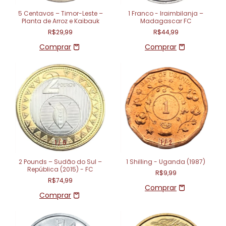
5 Centavos – Timor-Leste –
1 Franco - Iraimbilanja –
Planta de Arroz e Kaibauk
Madagascar FC
R$29,99
R$44,99
1
/
6
1
/
2
2 Pounds – Sudão do Sul –
1 Shilling - Uganda (1987)
República (2015) - FC
R$9,99
R$74,99