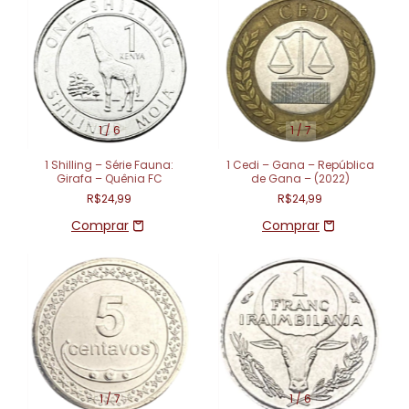
1
/
6
1
/
7
1 Shilling – Série Fauna:
1 Cedi – Gana – República
Girafa – Quênia FC
de Gana – (2022)
R$24,99
R$24,99
1
/
7
1
/
6