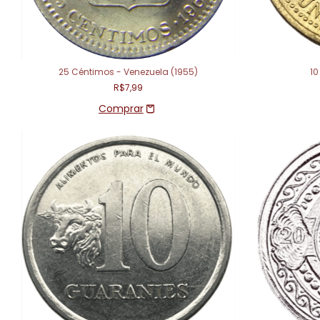
25 Céntimos - Venezuela (1955)
10
R$7,99