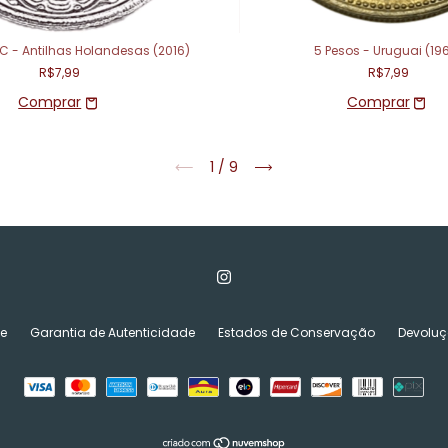
C - Antilhas Holandesas (2016)
5 Pesos - Uruguai (19
R$7,99
R$7,99
1
/
9
de
Garantia de Autenticidade
Estados de Conservação
Devoluç