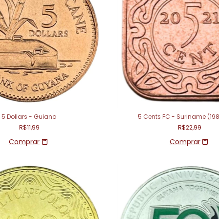
5 Dollars - Guiana
5 Cents FC - Suriname (19
R$11,99
R$22,99