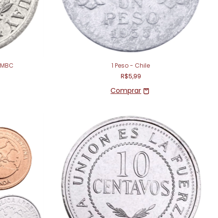
) MBC
1 Peso - Chile
R$5,99