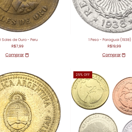
0 Soles de Ouro - Peru
1 Peso - Paraguai (1938
R$7,99
R$19,99
25
%
OFF