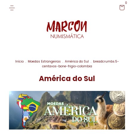
0
Início
.
Moedas Estrangeiras
.
América do Sul
.
breadcrumbs.5-
centavos-bone-frigio-colombia
América do Sul