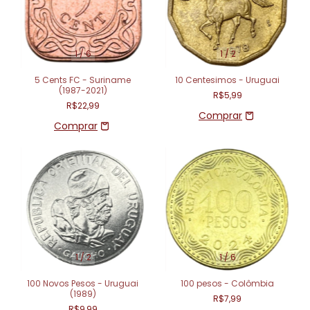
1
/
6
1
/
2
5 Cents FC - Suriname
10 Centesimos - Uruguai
(1987-2021)
R$5,99
R$22,99
1
/
2
1
/
6
100 Novos Pesos - Uruguai
100 pesos - Colômbia
(1989)
R$7,99
R$9,99