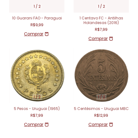
1
/
2
1
/
2
10 Guarani FAO - Paraguai
1 Centavo FC - Antilhas
Holandesas (2016)
R$9,99
R$7,99
1
/
2
1
/
2
5 Pesos - Uruguai (1965)
5 Centésimos - Uruguai MBC
R$7,99
R$12,99