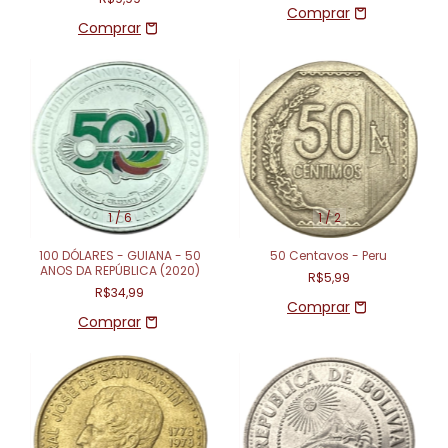
1
/
6
1
/
2
100 DÓLARES - GUIANA - 50
50 Centavos - Peru
ANOS DA REPÚBLICA (2020)
R$5,99
R$34,99