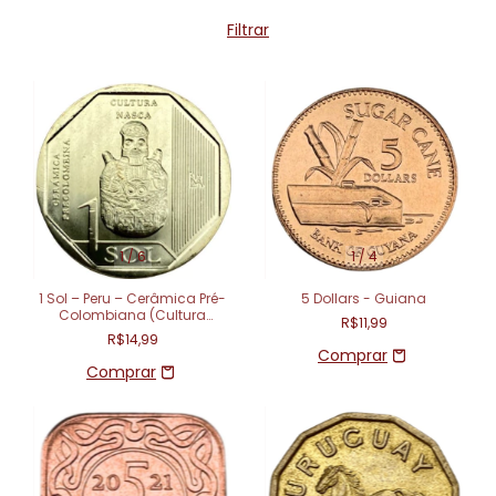
Filtrar
1
/
6
1
/
4
1 Sol – Peru – Cerâmica Pré-
5 Dollars - Guiana
Colombiana (Cultura
R$11,99
Nazca)
R$14,99