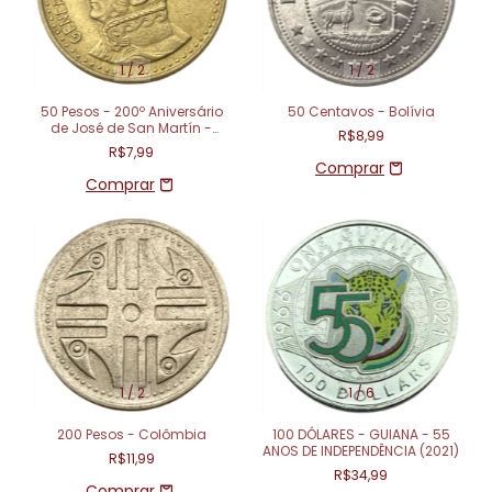
1
/
2
1
/
2
50 Pesos - 200º Aniversário
50 Centavos - Bolívia
de José de San Martín -
R$8,99
Argentina (1978)
R$7,99
1
/
2
1
/
6
200 Pesos - Colômbia
100 DÓLARES - GUIANA - 55
ANOS DE INDEPENDÊNCIA (2021)
R$11,99
R$34,99