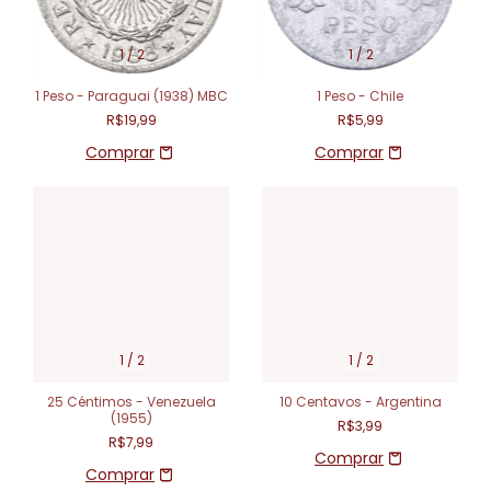
1
/
2
1
/
2
1 Peso - Paraguai (1938) MBC
1 Peso - Chile
R$19,99
R$5,99
1
/
2
1
/
2
25 Céntimos - Venezuela
10 Centavos - Argentina
(1955)
R$3,99
R$7,99