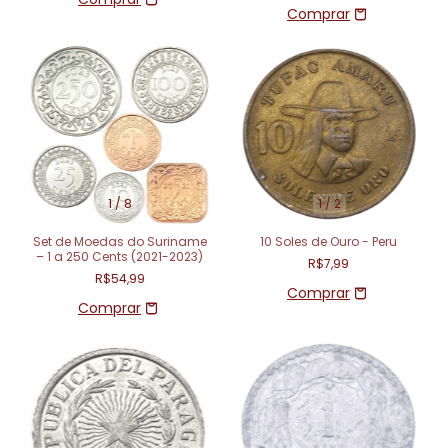
1
/
8
1
/
2
Set de Moedas do Suriname
10 Soles de Ouro - Peru
– 1 a 250 Cents (2021-2023)
R$7,99
R$54,99