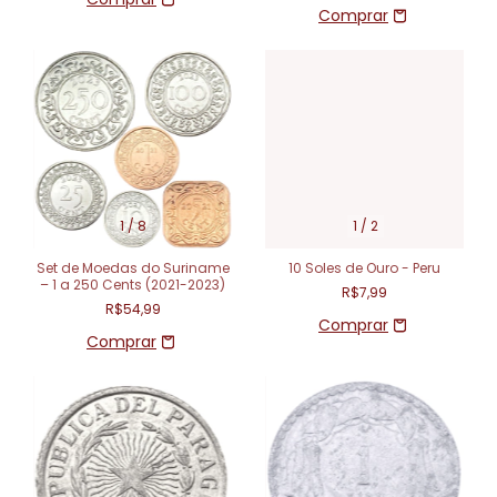
1
/
8
1
/
2
Set de Moedas do Suriname
10 Soles de Ouro - Peru
– 1 a 250 Cents (2021-2023)
R$7,99
R$54,99