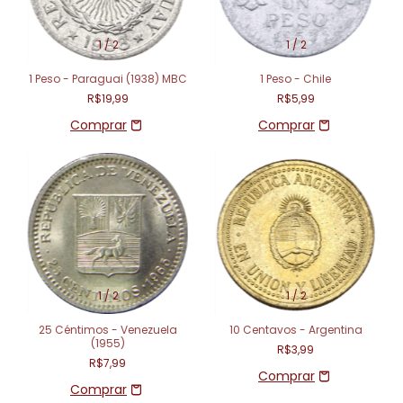
1
/
2
1
/
2
1 Peso - Paraguai (1938) MBC
1 Peso - Chile
R$19,99
R$5,99
1
/
2
1
/
2
25 Céntimos - Venezuela
10 Centavos - Argentina
(1955)
R$3,99
R$7,99