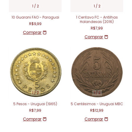
1
/
2
1
/
2
10 Guarani FAO - Paraguai
1 Centavo FC - Antilhas
Holandesas (2016)
R$9,99
R$7,99
1
/
2
1
/
2
5 Pesos - Uruguai (1965)
5 Centésimos - Uruguai MBC
R$7,99
R$12,99