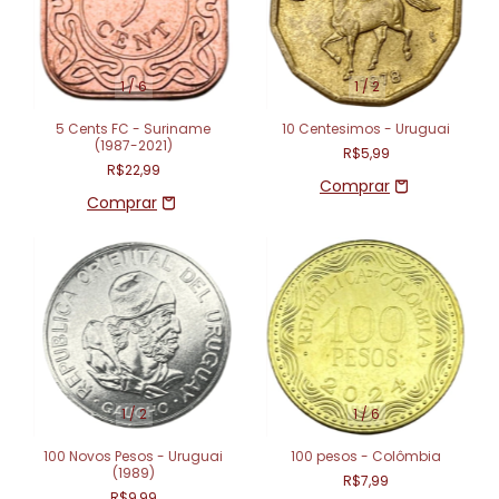
1
/
6
1
/
2
5 Cents FC - Suriname
10 Centesimos - Uruguai
(1987-2021)
R$5,99
R$22,99
1
/
2
1
/
6
100 Novos Pesos - Uruguai
100 pesos - Colômbia
(1989)
R$7,99
R$9,99