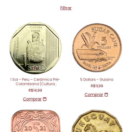
Filtrar
1
/
6
1
/
4
1 Sol – Peru – Cerâmica Pré-
5 Dollars - Guiana
Colombiana (Cultura
R$11,99
Nazca)
R$14,99