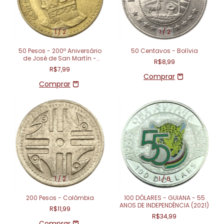
1
/
2
1
/
2
50 Pesos - 200º Aniversário
50 Centavos - Bolívia
de José de San Martín -
R$8,99
Argentina (1978)
R$7,99
1
/
2
1
/
6
200 Pesos - Colômbia
100 DÓLARES - GUIANA - 55
ANOS DE INDEPENDÊNCIA (2021)
R$11,99
R$34,99