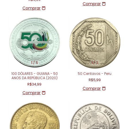
1
/
6
1
/
2
100 DÓLARES - GUIANA - 50
50 Centavos - Peru
ANOS DA REPÚBLICA (2020)
R$5,99
R$34,99