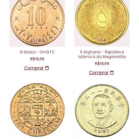
1
/
6
1
/
6
10 Baisa - Omã FC
5 Afghanis - República
Islâmica do Afeganistão
R$19,99
R$19,99
1
/
6
1
/
6