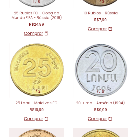
1
/
6
1
/
2
25 Rublos FC - Copa do
10 Rublos - Rússia
Mundo FIFA - Rússia (2018)
R$7,99
R$24,99
1
/
2
1
/
6
25 Laari - Maldivas FC
20 Luma - Armênia (1994)
R$19,99
R$9,99