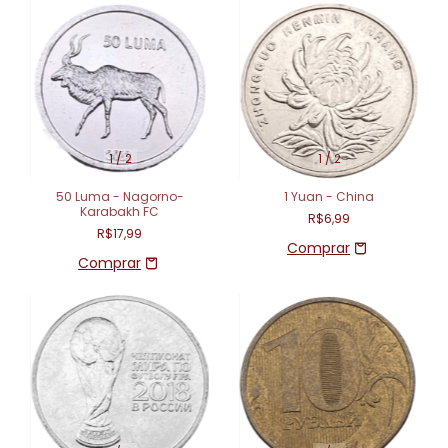
1
/
2
1
/
2
50 Luma - Nagorno-
1 Yuan - China
Karabakh FC
R$6,99
R$17,99