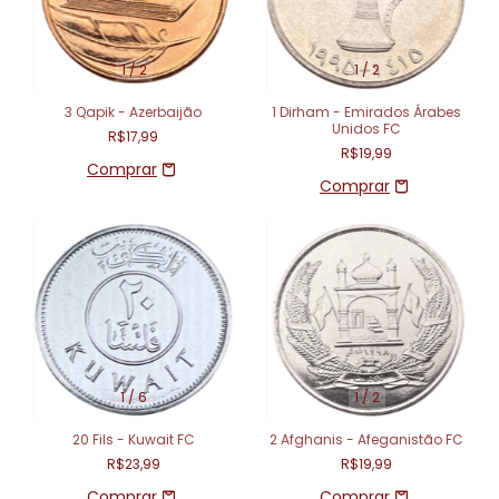
1
/
2
1
/
2
3 Qapik - Azerbaijão
1 Dirham - Emirados Árabes
Unidos FC
R$17,99
R$19,99
1
/
6
1
/
2
20 Fils - Kuwait FC
2 Afghanis - Afeganistão FC
R$23,99
R$19,99