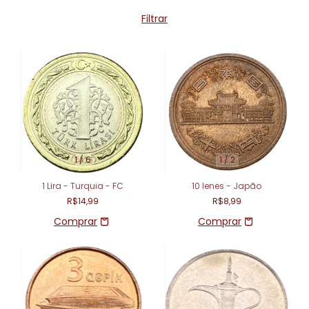
Filtrar
1
/
6
1
/
2
1 Lira - Turquia - FC
10 Ienes - Japão
R$14,99
R$8,99