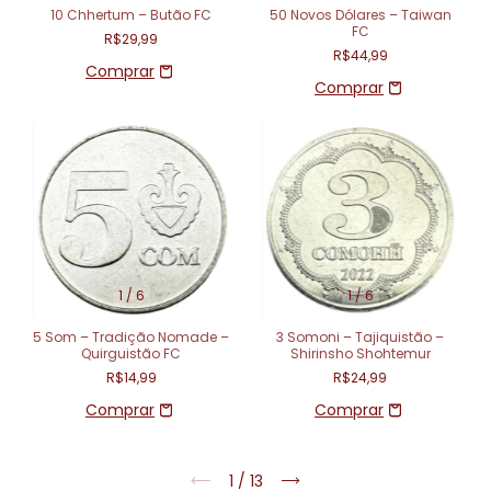
10 Chhertum – Butão FC
50 Novos Dólares – Taiwan
FC
R$29,99
R$44,99
1
/
6
1
/
6
5 Som – Tradição Nomade –
3 Somoni – Tajiquistão –
Quirguistão FC
Shirinsho Shohtemur
R$14,99
R$24,99
1
/
13