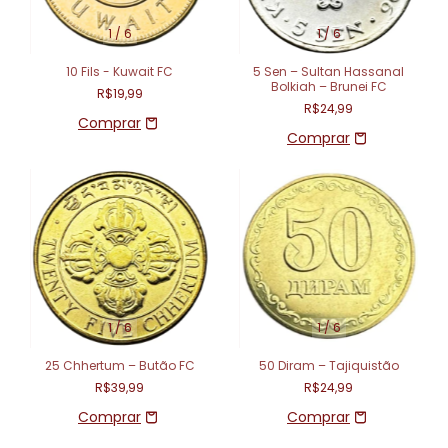
1
/
6
1
/
6
10 Fils - Kuwait FC
5 Sen – Sultan Hassanal
Bolkiah – Brunei FC
R$19,99
R$24,99
1
/
6
1
/
6
25 Chhertum – Butão FC
50 Diram – Tajiquistão
R$39,99
R$24,99