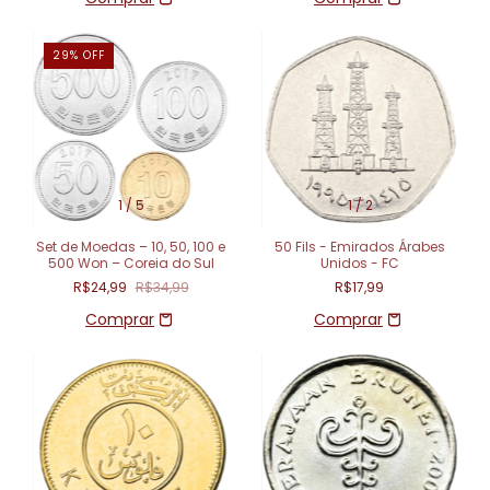
29
%
OFF
1
/
5
1
/
2
Set de Moedas – 10, 50, 100 e
50 Fils - Emirados Árabes
500 Won – Coreia do Sul
Unidos - FC
R$24,99
R$34,99
R$17,99