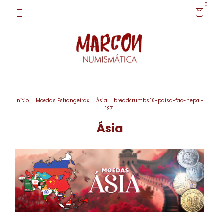
0
Início
.
Moedas Estrangeiras
.
Ásia
.
breadcrumbs.10-paisa-fao-nepal-
1971
Ásia