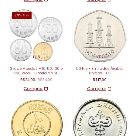
29
%
OFF
1
/
5
1
/
2
Set de Moedas – 10, 50, 100 e
50 Fils - Emirados Árabes
500 Won – Coreia do Sul
Unidos - FC
R$24,99
R$34,99
R$17,99