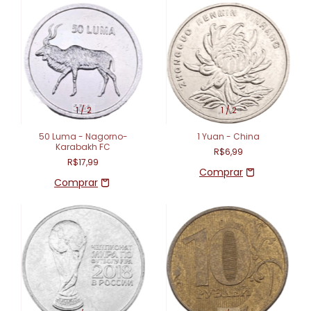
1
/
2
1
/
2
50 Luma - Nagorno-
1 Yuan - China
Karabakh FC
R$6,99
R$17,99