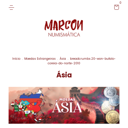
0
Início
.
Moedas Estrangeiras
.
Ásia
.
breadcrumbs.20-won-bufalo-
coreia-do-norte-2010
Ásia