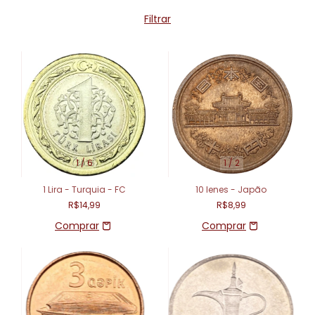
Filtrar
1
/
6
1
/
2
1 Lira - Turquia - FC
10 Ienes - Japão
R$14,99
R$8,99