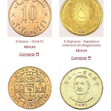
1
/
6
1
/
6
10 Baisa - Omã FC
5 Afghanis - República
Islâmica do Afeganistão
R$19,99
R$19,99
1
/
6
1
/
6