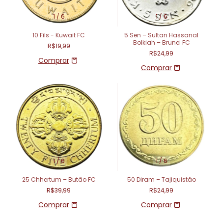
1
/
6
1
/
6
10 Fils - Kuwait FC
5 Sen – Sultan Hassanal
Bolkiah – Brunei FC
R$19,99
R$24,99
1
/
6
1
/
6
25 Chhertum – Butão FC
50 Diram – Tajiquistão
R$39,99
R$24,99