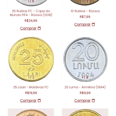
1
/
6
1
/
2
25 Rublos FC - Copa do
10 Rublos - Rússia
Mundo FIFA - Rússia (2018)
R$7,99
R$24,99
1
/
2
1
/
6
25 Laari - Maldivas FC
20 Luma - Armênia (1994)
R$19,99
R$9,99