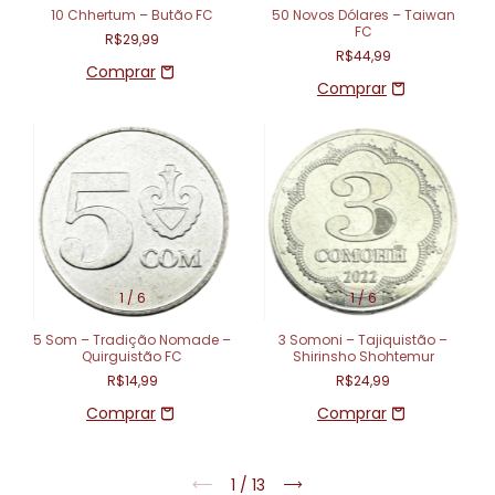
10 Chhertum – Butão FC
50 Novos Dólares – Taiwan
FC
R$29,99
R$44,99
1
/
6
1
/
6
5 Som – Tradição Nomade –
3 Somoni – Tajiquistão –
Quirguistão FC
Shirinsho Shohtemur
R$14,99
R$24,99
1
/
13