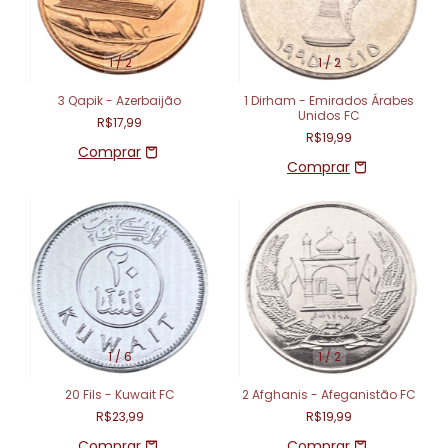
1
/
2
1
/
2
3 Qapik - Azerbaijão
1 Dirham - Emirados Árabes
Unidos FC
R$17,99
R$19,99
1
/
6
1
/
2
20 Fils - Kuwait FC
2 Afghanis - Afeganistão FC
R$23,99
R$19,99