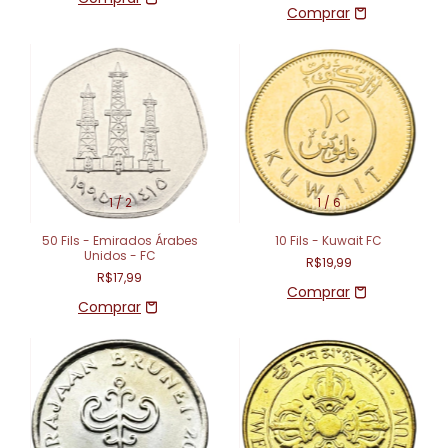
1
/
2
1
/
6
50 Fils - Emirados Árabes
10 Fils - Kuwait FC
Unidos - FC
R$19,99
R$17,99