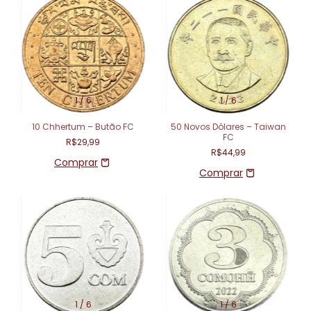
1
/
6
1
/
6
10 Chhertum – Butão FC
50 Novos Dólares – Taiwan
FC
R$29,99
R$44,99
1
/
6
1
/
6