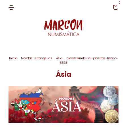
0
Início
.
Moedas Estrangeiras
.
Ásia
.
breadcrumbs.25-piastras-libano-
6578
Ásia