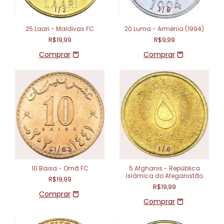
1
/
2
1
/
6
25 Laari - Maldivas FC
20 Luma - Armênia (1994)
R$19,99
R$9,99
1
/
6
1
/
6
10 Baisa - Omã FC
5 Afghanis - República
Islâmica do Afeganistão
R$19,99
R$19,99