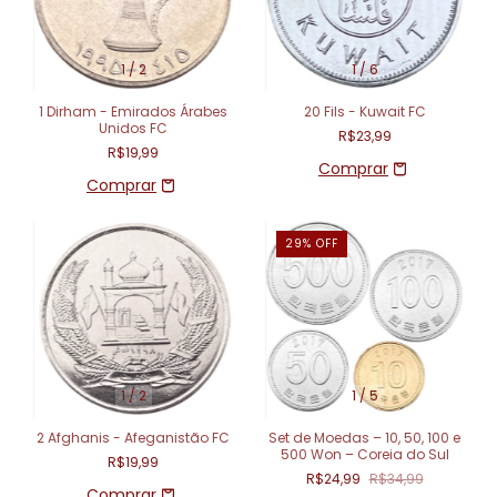
1
/
2
1
/
6
1 Dirham - Emirados Árabes
20 Fils - Kuwait FC
Unidos FC
R$23,99
R$19,99
29
%
OFF
1
/
2
1
/
5
2 Afghanis - Afeganistão FC
Set de Moedas – 10, 50, 100 e
500 Won – Coreia do Sul
R$19,99
R$24,99
R$34,99