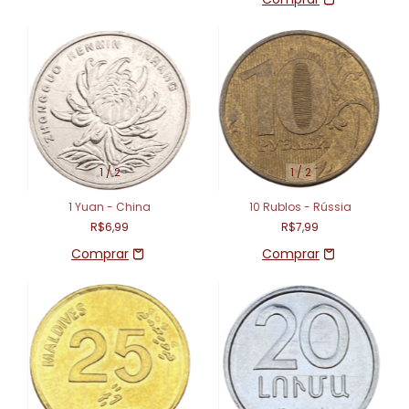
1
/
2
1
/
2
1 Yuan - China
10 Rublos - Rússia
R$6,99
R$7,99