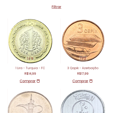
Filtrar
1
/
6
1
/
2
1 Lira - Turquia - FC
3 Qapik - Azerbaijão
R$14,99
R$17,99