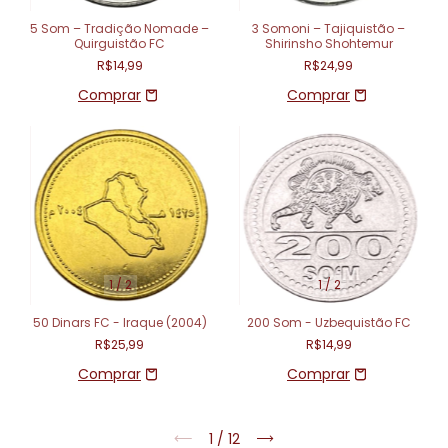
5 Som – Tradição Nomade –
3 Somoni – Tajiquistão –
Quirguistão FC
Shirinsho Shohtemur
R$14,99
R$24,99
1
/
2
1
/
2
50 Dinars FC - Iraque (2004)
200 Som - Uzbequistão FC
R$25,99
R$14,99
1
/
12