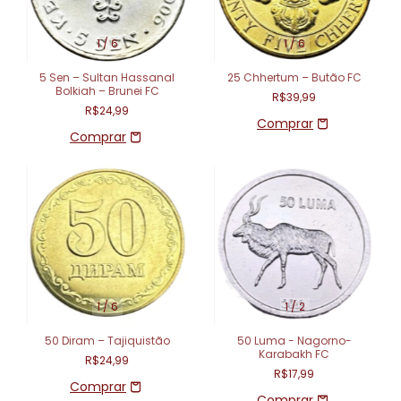
1
/
6
1
/
6
5 Sen – Sultan Hassanal
25 Chhertum – Butão FC
Bolkiah – Brunei FC
R$39,99
R$24,99
1
/
6
1
/
2
50 Diram – Tajiquistão
50 Luma - Nagorno-
Karabakh FC
R$24,99
R$17,99