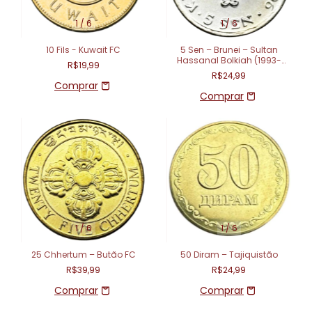
1
/
6
1
/
6
10 Fils - Kuwait FC
5 Sen – Brunei – Sultan
Hassanal Bolkiah (1993-
R$19,99
2016)
R$24,99
1
/
6
1
/
6
25 Chhertum – Butão FC
50 Diram – Tajiquistão
R$39,99
R$24,99