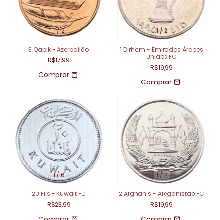
1
/
2
1
/
2
3 Qapik - Azerbaijão
1 Dirham - Emirados Árabes
Unidos FC
R$17,99
R$19,99
1
/
6
1
/
2
20 Fils - Kuwait FC
2 Afghanis - Afeganistão FC
R$23,99
R$19,99