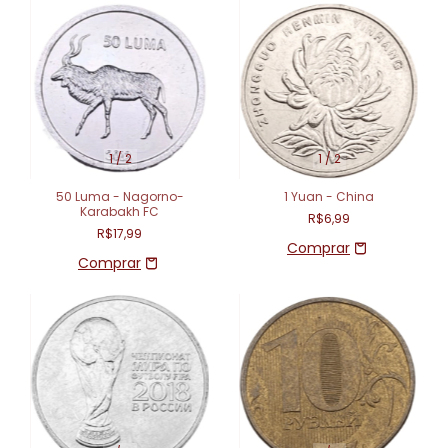
1
/
2
1
/
2
50 Luma - Nagorno-
1 Yuan - China
Karabakh FC
R$6,99
R$17,99