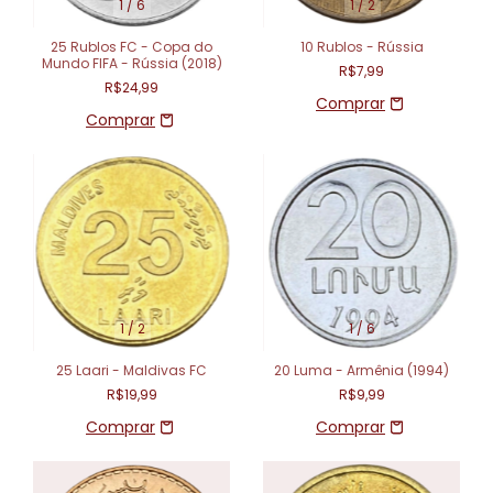
1
/
6
1
/
2
25 Rublos FC - Copa do
10 Rublos - Rússia
Mundo FIFA - Rússia (2018)
R$7,99
R$24,99
1
/
2
1
/
6
25 Laari - Maldivas FC
20 Luma - Armênia (1994)
R$19,99
R$9,99