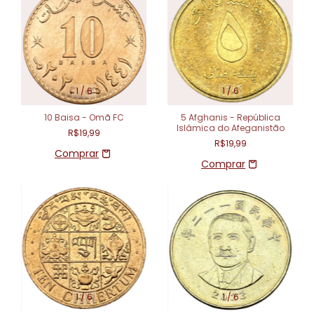
1
/
6
1
/
6
10 Baisa - Omã FC
5 Afghanis - República
Islâmica do Afeganistão
R$19,99
R$19,99
1
/
6
1
/
6