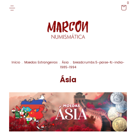
0
Início
.
Moedas Estrangeiras
.
Ásia
.
breadcrumbs.5-paise-fc-india-
1985-1994
Ásia