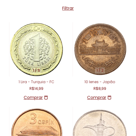
Filtrar
1
/
6
1
/
2
1 Lira - Turquia - FC
10 Ienes - Japão
R$14,99
R$8,99