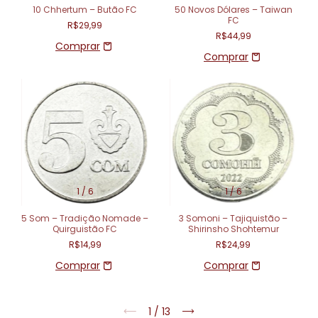
10 Chhertum – Butão FC
50 Novos Dólares – Taiwan
FC
R$29,99
R$44,99
1
/
6
1
/
6
5 Som – Tradição Nomade –
3 Somoni – Tajiquistão –
Quirguistão FC
Shirinsho Shohtemur
R$14,99
R$24,99
1
/
13