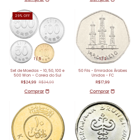
29
%
OFF
1
/
5
1
/
2
Set de Moedas – 10, 50, 100 e
50 Fils - Emirados Árabes
500 Won – Coreia do Sul
Unidos - FC
R$24,99
R$34,99
R$17,99