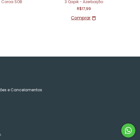
m Coroa SOB
3 Qapik - Azerbaijão
R$17,99
ões e Cancelamentos
.