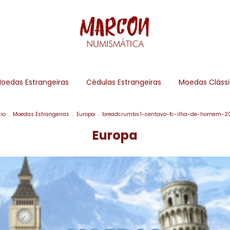
oedas Estrangeiras
Cédulas Estrangeiras
Moedas Cláss
cio
.
Moedas Estrangeiras
.
Europa
.
breadcrumbs.1-centavo-fc-ilha-de-homem-2
Europa