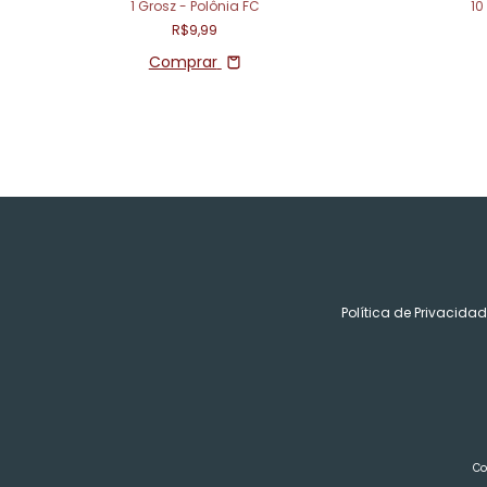
1 Grosz - Polônia FC
10
R$9,99
Comprar
Política de Privacida
Co