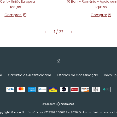
 Cent - União Europeia
10 Bani - Romênia - Águia se
R$5,99
R$13,99
Comprar
1
/
22
de
Garantia de Autenticidade
Estados de Conservação
Devoluç
pyright Marcon Numismática - 47032098000122 - 2026. Todos os direitos reservados