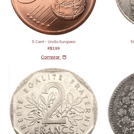
5 Cent - União Europeia
5
R$3,99
Comprar