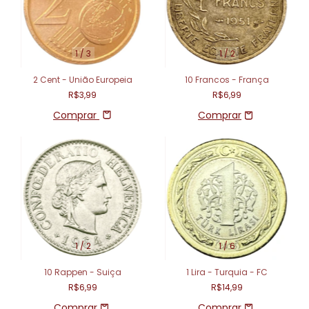
1
/
3
1
/
2
2 Cent - União Europeia
10 Francos - França
R$3,99
R$6,99
Comprar
1
/
2
1
/
6
10 Rappen - Suiça
1 Lira - Turquia - FC
R$6,99
R$14,99