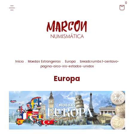
0
Início
.
Moedas Estrangeiras
.
Europa
.
breadcrumbs.1-centavo-
pagina-arco-iris-estados-unidos
Europa