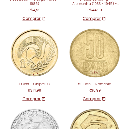
1986)
Alemanha (1933 - 1945) -
Terceiro Reich
R$4,99
R$44,99
1
/
6
1
/
2
1 Cent - Chipre FC
50 Bani - Romênia
R$14,99
R$6,99