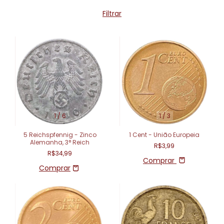
Filtrar
1
/
6
1
/
3
5 Reichspfennig - Zinco
1 Cent - União Europeia
Alemanha, 3° Reich
R$3,99
R$34,99
Comprar