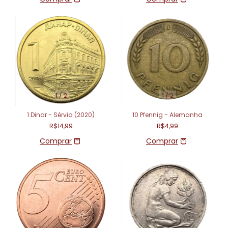
1
/
2
1
/
2
1 Dinar - Sérvia (2020)
10 Pfennig - Alemanha
R$14,99
R$4,99