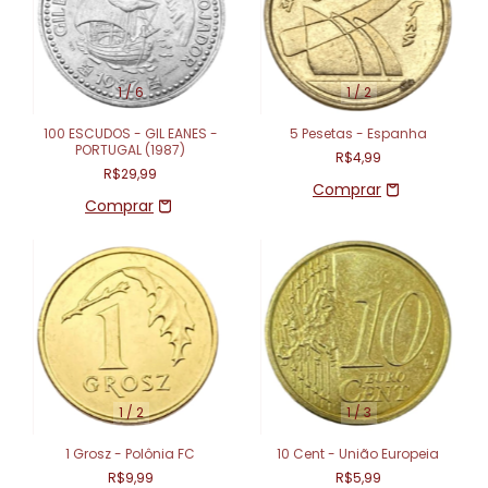
1
/
6
1
/
2
100 ESCUDOS - GIL EANES -
5 Pesetas - Espanha
PORTUGAL (1987)
R$4,99
R$29,99
1
/
2
1
/
3
1 Grosz - Polônia FC
10 Cent - União Europeia
R$9,99
R$5,99