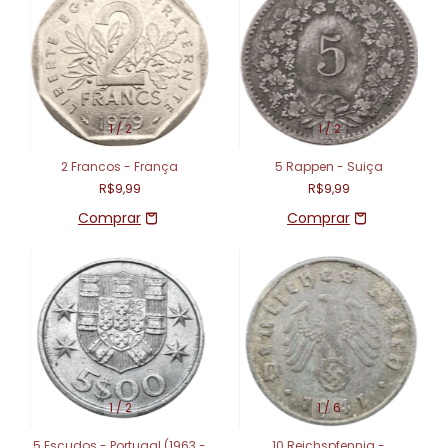
1
/
2
1
/
2
2 Francos - França
5 Rappen - Suiça
R$9,99
R$9,99
1
/
2
1
/
6
5 Escudos - Portugal (1963 -
10 Reichspfennig -