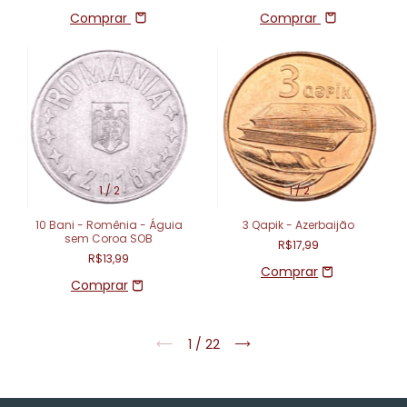
Comprar
Comprar
1
/
2
1
/
2
10 Bani - Romênia - Águia
3 Qapik - Azerbaijão
sem Coroa SOB
R$17,99
R$13,99
1
/
22