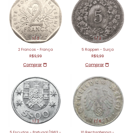
1
/
2
1
/
2
2 Francos - França
5 Rappen - Suiça
R$9,99
R$9,99
1
/
2
1
/
6
5 Escudos - Portugal (1963 -
10 Reichspfennig -