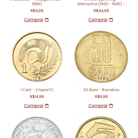
1986)
Alemanha (1933 - 1945) -
Terceiro Reich
R$4,99
R$44,99
1
/
6
1
/
2
1 Cent - Chipre FC
50 Bani - Romênia
R$14,99
R$6,99