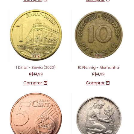
1
/
2
1
/
2
1 Dinar - Sérvia (2020)
10 Pfennig - Alemanha
R$14,99
R$4,99