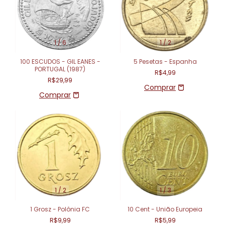
1
/
6
1
/
2
100 ESCUDOS - GIL EANES -
5 Pesetas - Espanha
PORTUGAL (1987)
R$4,99
R$29,99
1
/
2
1
/
3
1 Grosz - Polônia FC
10 Cent - União Europeia
R$9,99
R$5,99