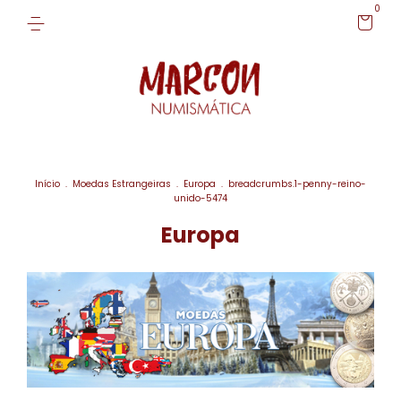
0
Início
.
Moedas Estrangeiras
.
Europa
.
breadcrumbs.1-penny-reino-
unido-5474
Europa