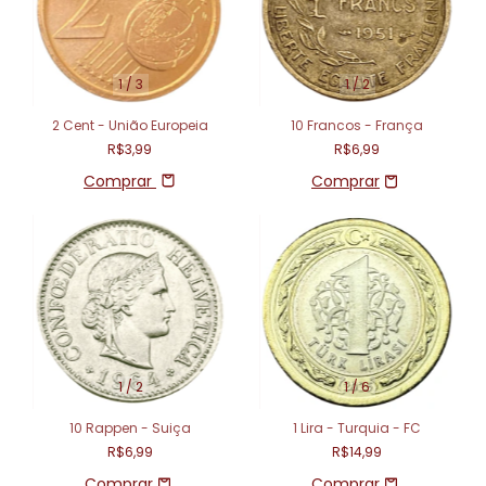
1
/
3
1
/
2
2 Cent - União Europeia
10 Francos - França
R$3,99
R$6,99
Comprar
1
/
2
1
/
6
10 Rappen - Suiça
1 Lira - Turquia - FC
R$6,99
R$14,99