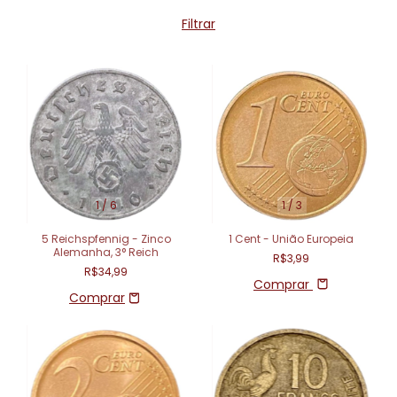
Filtrar
1
/
6
1
/
3
5 Reichspfennig - Zinco
1 Cent - União Europeia
Alemanha, 3° Reich
R$3,99
R$34,99
Comprar