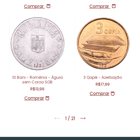
Comprar
Comprar
1
/
2
1
/
2
10 Bani - Romênia - Águia
3 Qapik - Azerbaijão
sem Coroa SOB
R$17,99
R$13,99
1
/
21