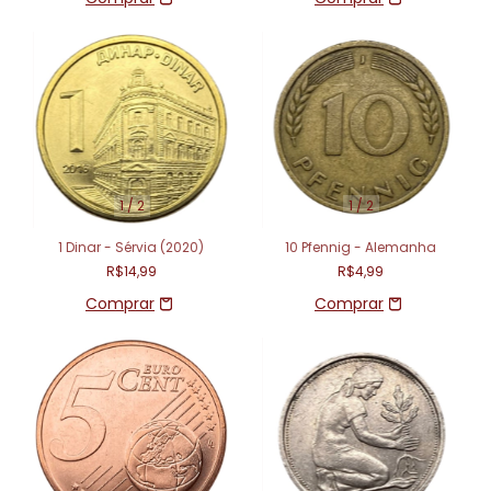
1
/
2
1
/
2
1 Dinar - Sérvia (2020)
10 Pfennig - Alemanha
R$14,99
R$4,99