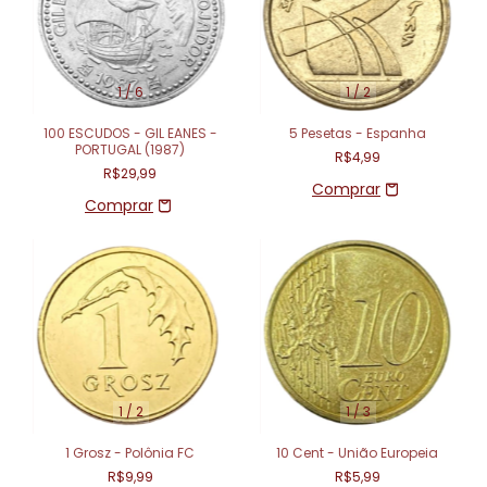
1
/
6
1
/
2
100 ESCUDOS - GIL EANES -
5 Pesetas - Espanha
PORTUGAL (1987)
R$4,99
R$29,99
1
/
2
1
/
3
1 Grosz - Polônia FC
10 Cent - União Europeia
R$9,99
R$5,99