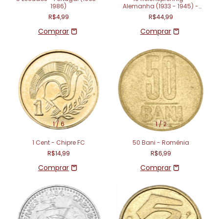
1986)
Alemanha (1933 - 1945) -
Terceiro Reich
R$4,99
R$44,99
1
/
6
1
/
2
1 Cent - Chipre FC
50 Bani - Romênia
R$14,99
R$6,99