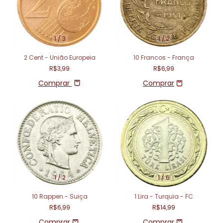
1
/
3
1
/
2
2 Cent - União Europeia
10 Francos - França
R$3,99
R$6,99
Comprar
1
/
2
1
/
6
10 Rappen - Suiça
1 Lira - Turquia - FC
R$6,99
R$14,99