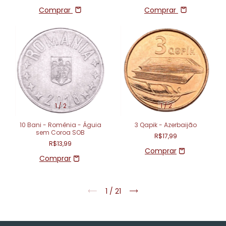
Comprar
Comprar
1
/
2
1
/
2
10 Bani - Romênia - Águia
3 Qapik - Azerbaijão
sem Coroa SOB
R$17,99
R$13,99
1
/
21