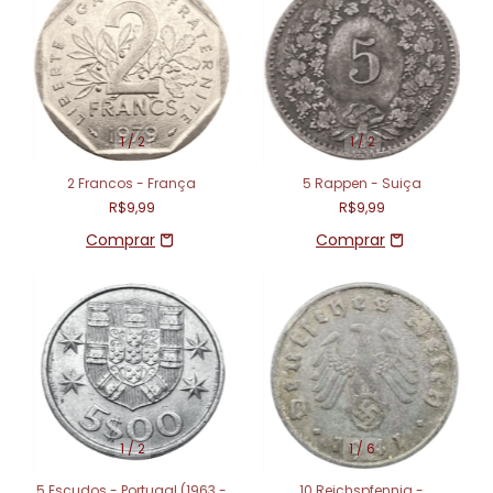
1
/
2
1
/
2
2 Francos - França
5 Rappen - Suiça
R$9,99
R$9,99
1
/
2
1
/
6
5 Escudos - Portugal (1963 -
10 Reichspfennig -