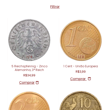
Filtrar
1
/
6
1
/
3
5 Reichspfennig - Zinco
1 Cent - União Europeia
Alemanha, 3° Reich
R$3,99
R$34,99
Comprar