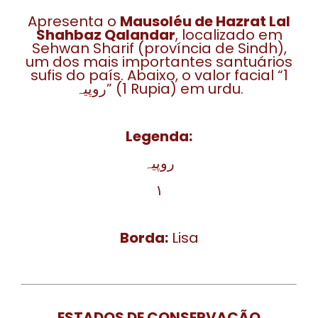
Apresenta o
Mausoléu de Hazrat Lal
Shahbaz Qalandar
, localizado em
Sehwan Sharif (província de Sindh),
um dos mais importantes santuários
sufis do país. Abaixo, o valor facial “1
روپیہ” (1 Rupia) em urdu.
Legenda:
روپیہ
۱
Borda:
Lisa
ESTADOS DE CONSERVAÇÃO