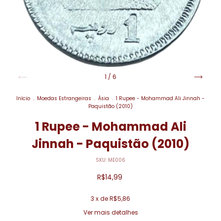
1
/
6
Início
.
Moedas Estrangeiras
.
Ásia
.
1 Rupee - Mohammad Ali Jinnah -
Paquistão (2010)
1 Rupee - Mohammad Ali
Jinnah - Paquistão (2010)
SKU:
ME006
R$14,99
3
x de
R$5,86
Ver mais detalhes