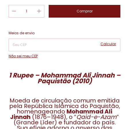
Alterar CEP
Entregas para o CEP:
Meios de envio
Calcular
Não sei meu CEP
1 Rupee – Mohammad Ali Jinnah –
Paquistão (2010)
Moeda de circulação comum emitida
pela República Islâmica do Paquistão,
homenageando
Mohammad Ali
Jinnah
(1876–1948), o “
Qaid-e-Azam
”
(Grande Líder) e fundador do país.
Sua efígie adorna o anverso das