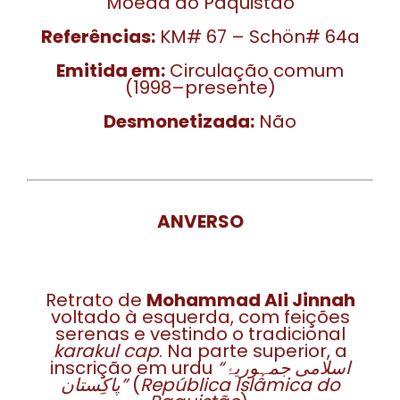
Moeda do Paquistão
Referências:
KM# 67 – Schön# 64a
Emitida em:
Circulação comum
(1998–presente)
Desmonetizada:
Não
ANVERSO
Retrato de
Mohammad Ali Jinnah
voltado à esquerda, com feições
serenas e vestindo o tradicional
karakul cap
. Na parte superior, a
inscrição em urdu
“اسلامی جمہوریۂ
پاکِستان”
(
República Islâmica do