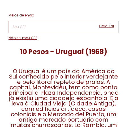
Alterar CEP
Entregas para o CEP:
Meios de envio
Calcular
Não sei meu CEP
10 Pesos - Uruguai (1968)
O Uruguai é um país da América do
Sul conhecido pelo interior verdejante
e pelo litoral repleto de praias. A
capital, Montevidéu, tem como ponto
principal a Plaza Independencia, onde
já existiu uma cidadela espanhola. Ela
leva à Ciudad Vieja (Cidade Antiga),
com edifícios art déco, casas
coloniais e o Mercado del Puerto, um
antigo mercado portuário com
muitas churrascarias. La Rambla, um