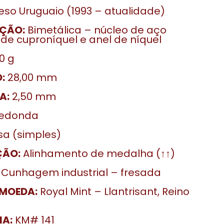
so Uruguaio (1993 – atualidade)
ÇÃO:
Bimetálica – núcleo de aço
 de cuproníquel e anel de níquel
0 g
:
28,00 mm
A:
2,50 mm
edonda
sa (simples)
ÇÃO:
Alinhamento de medalha (↑↑)
Cunhagem industrial – fresada
MOEDA:
Royal Mint – Llantrisant, Reino
IA:
KM# 141