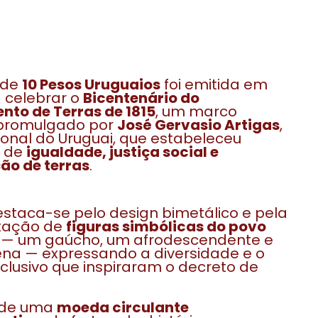
 de
10 Pesos Uruguaios
foi emitida em
 celebrar o
Bicentenário do
to de Terras de 1815
, um marco
 promulgado por
José Gervasio Artigas
,
ional do Uruguai, que estabeleceu
s de
igualdade, justiça social e
ção de terras
.
staca-se pelo design bimetálico e pela
tação de
figuras simbólicas do povo
— um gaúcho, um afrodescendente e
na — expressando a diversidade e o
inclusivo que inspiraram o decreto de
 de uma
moeda circulante