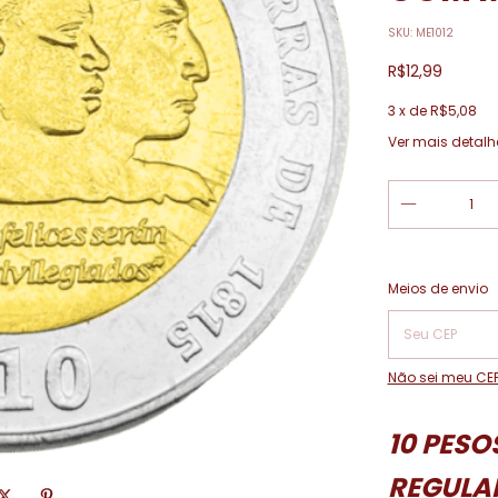
SKU:
ME1012
R$12,99
3
x de
R$5,08
Ver mais detalh
Entregas para o
Meios de envio
Não sei meu CE
10 PESO
REGULA