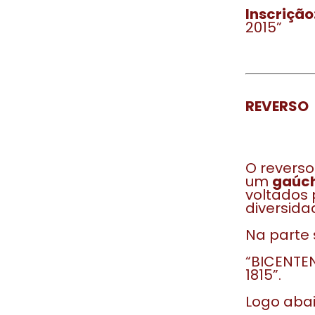
Inscrição
2015”
REVERSO
O revers
um
gaúc
voltados 
diversida
Na parte 
“BICENTE
1815”.
Logo abai