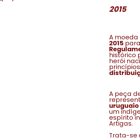
2015
A moeda
2015
para
Regulamen
histórico
herói nac
princípio
distribui
A peça de
represen
uruguaio
um indíge
espírito 
Artigas.
Trata-se