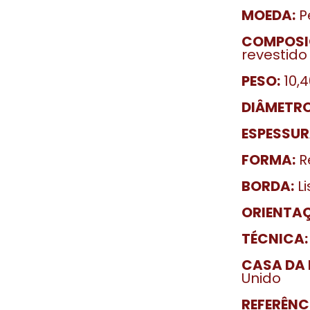
MOEDA:
Pe
COMPOSI
revestido
PESO:
10,4
DIÂMETRO
ESPESSUR
FORMA:
R
BORDA:
Li
ORIENTA
TÉCNICA:
CASA DA 
Unido
REFERÊNC