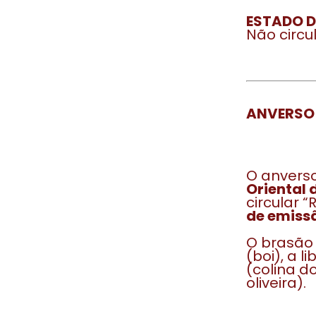
ESTADO 
Não circu
ANVERSO
O anverso
Oriental 
circular 
de emiss
O brasão 
(boi), a 
(colina d
oliveira).