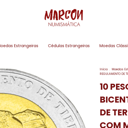
oedas Estrangeiras
Cédulas Estrangeiras
Moedas Cláss
Início
.
Moedas Es
REGULAMENTO DE T
10 PE
BICEN
DE TER
COM 