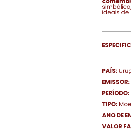
comemor
simbólico
ideais de
ESPECIFI
PAÍS:
Urug
EMISSOR:
PERÍODO:
TIPO:
Moed
ANO DE E
VALOR FA