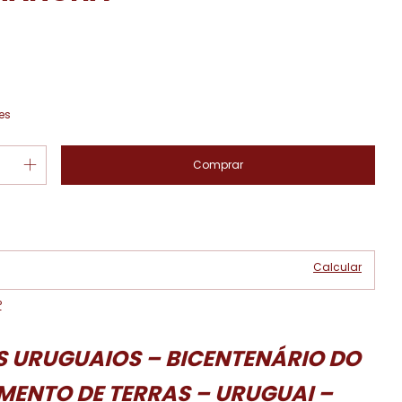
es
Alterar CEP
 CEP:
Calcular
P
S URUGUAIOS – BICENTENÁRIO DO
MENTO DE TERRAS – URUGUAI –