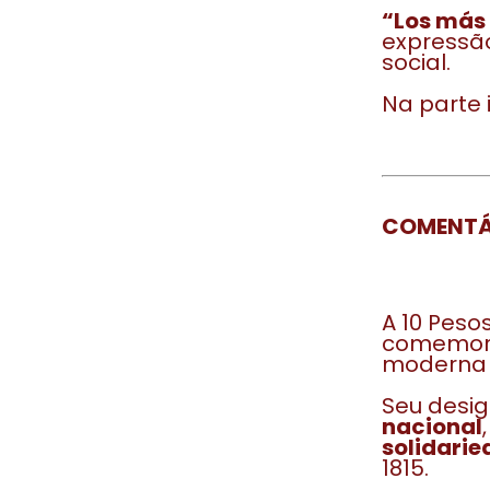
“Los más 
expressão
social.
Na parte i
COMENTÁ
A 10 Peso
comemora
moderna 
Seu desi
nacional
solidari
1815.