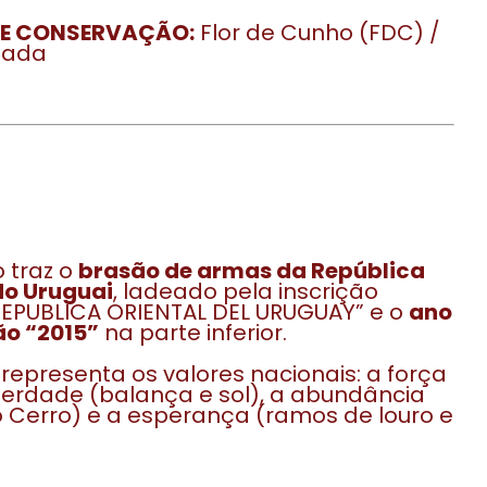
DE CONSERVAÇÃO:
Flor de Cunho (FDC) /
lada
 traz o
brasão de armas da República
do Uruguai
, ladeado pela inscrição
“REPUBLICA ORIENTAL DEL URUGUAY” e o
ano
ão “2015”
na parte inferior.
representa os valores nacionais: a força
liberdade (balança e sol), a abundância
o Cerro) e a esperança (ramos de louro e