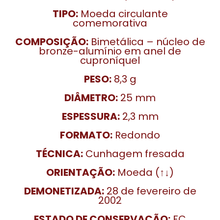
TIPO:
Moeda circulante
comemorativa
COMPOSIÇÃO:
Bimetálica – núcleo de
bronze-alumínio em anel de
cuproníquel
PESO:
8,3 g
DIÂMETRO:
25 mm
ESPESSURA:
2,3 mm
FORMATO:
Redondo
TÉCNICA:
Cunhagem fresada
ORIENTAÇÃO:
Moeda (↑↓)
DEMONETIZADA:
28 de fevereiro de
2002
ESTADO DE CONSERVAÇÃO:
FC