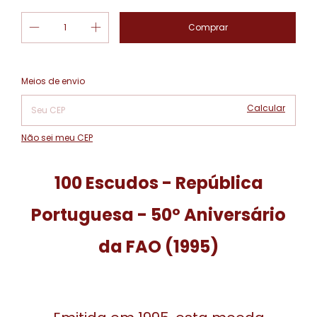
Alterar CEP
Entregas para o CEP:
Meios de envio
Calcular
Não sei meu CEP
100 Escudos - República
Portuguesa - 50º Aniversário
da FAO (1995)