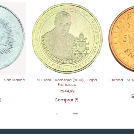
g - San Marino
50 Bani - Romênia (2019) - Papa
1 Krona - Sué
Francisco
R$44,99