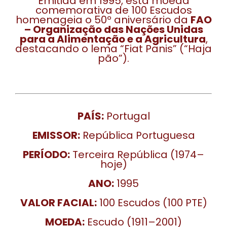
Emitida em 1995, esta moeda
comemorativa de 100 Escudos
homenageia o 50º aniversário da
FAO
– Organização das Nações Unidas
para a Alimentação e a Agricultura
,
destacando o lema “Fiat Panis” (“Haja
pão”).
PAÍS:
Portugal
EMISSOR:
República Portuguesa
PERÍODO:
Terceira República (1974–
hoje)
ANO:
1995
VALOR FACIAL:
100 Escudos (100 PTE)
MOEDA:
Escudo (1911–2001)