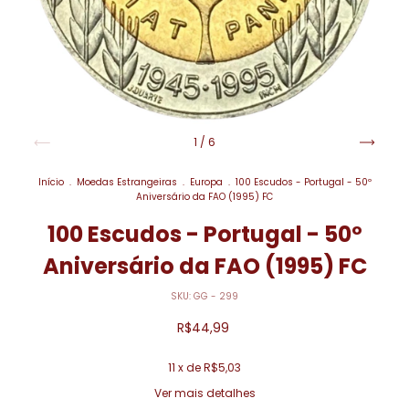
1
/
6
Início
.
Moedas Estrangeiras
.
Europa
.
100 Escudos - Portugal - 50º
Aniversário da FAO (1995) FC
100 Escudos - Portugal - 50º
Aniversário da FAO (1995) FC
SKU:
GG - 299
R$44,99
11
x de
R$5,03
Ver mais detalhes