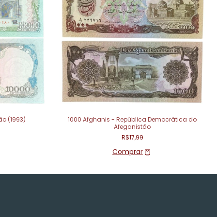
ão (1993)
1000 Afghanis - República Democrática do
Afeganistão
R$17,99