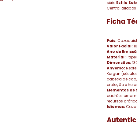
série
Estilo Sak
Central aliado
Ficha Té
País:
Cazaquis
Valor Facial:
10
Ano de Emissã
Material:
Papel
Dimensões:
13
Anverso:
Repres
Kurgan (séculos
cabeça de cão, 
proteção e hera
Elementos de 
padrões ornamen
recursos gráfic
Idiomas:
Caza
Autentic