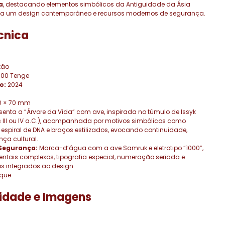
a
, destacando elementos simbólicos da Antiguidade da Ásia
s a um design contemporâneo e recursos modernos de segurança.
cnica
tão
00 Tenge
o:
2024
0 × 70 mm
enta a “Árvore da Vida” com ave, inspirada no túmulo de Issyk
 III ou IV a.C.), acompanhada por motivos simbólicos como
espiral de DNA e braços estilizados, evocando continuidade,
nça cultural.
Segurança:
Marca-d’água com a ave Samruk e eletrotipo “1000”,
tais complexos, tipografia especial, numeração seriada e
os integrados ao design.
que
idade e Imagens