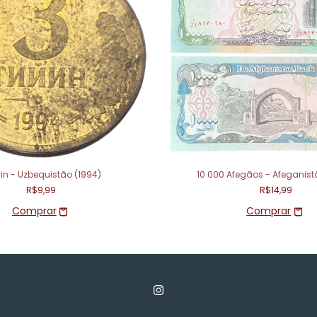
yin - Uzbequistão (1994)
10 000 Afegãos - Afeganist
R$9,99
R$14,99