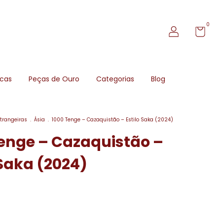
0
icas
Peças de Ouro
Categorias
Blog
trangeiras
.
Ásia
.
1000 Tenge – Cazaquistão – Estilo Saka (2024)
enge – Cazaquistão –
 Saka (2024)