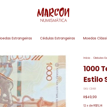
oedas Estrangeiras
Cédulas Estrangeiras
Moedas Cláss
Início
.
Cédulas Es
1000 T
Estilo
SKU:
CE491
R$49,99
12
x de
R$5,14