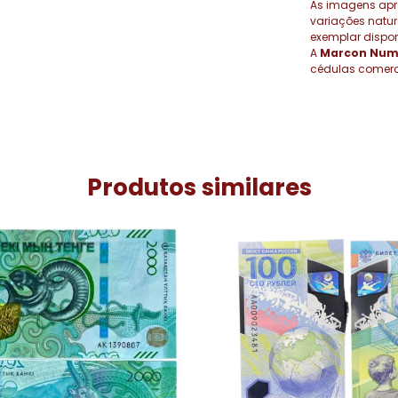
As imagens ap
variações natu
exemplar dispon
A
Marcon Num
cédulas comerci
Produtos similares