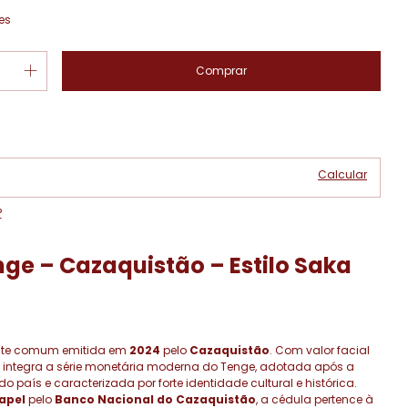
es
Alterar CEP
 CEP:
Calcular
P
nge – Cazaquistão – Estilo Saka
nte comum emitida em
2024
pelo
Cazaquistão
. Com valor facial
, integra a série monetária moderna do Tenge, adotada após a
 país e caracterizada por forte identidade cultural e histórica.
apel
pelo
Banco Nacional do Cazaquistão
, a cédula pertence à