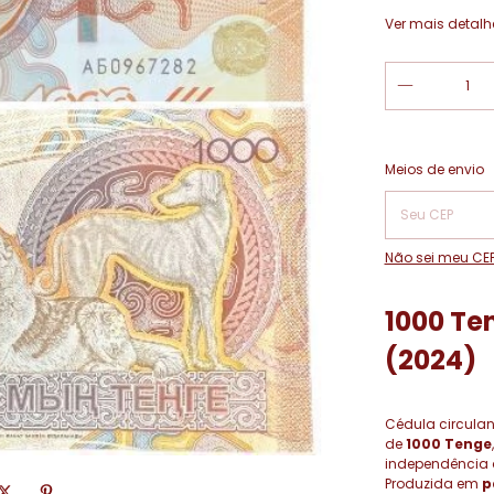
Ver mais detalh
Entregas para o
Meios de envio
Não sei meu CE
1000 Te
(2024)
Cédula circula
de
1000 Tenge
independência do
Produzida em
p