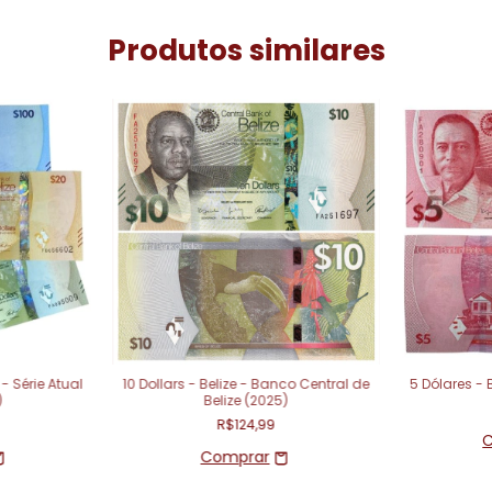
Produtos similares
- Série Atual
10 Dollars - Belize - Banco Central de
5 Dólares - 
)
Belize (2025)
9
R$124,99