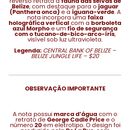
reverso retrata a
fauna das selvas de
Belize
, com destaque para o
jaguar
(Panthera onca)
e a
iguana-verde
. A
nota incorpora uma
faixa
holográfica vertical
com a
borboleta
azul Morpho
e um
fio de segurança
com o tucano-de-bico-arco-íris
,
visível sob luz ultravioleta.
Legenda:
CENTRAL BANK OF BELIZE –
BELIZE JUNGLE LIFE – $20
OBSERVAÇÃO IMPORTANTE
A nota possui
marca d’água
com o
retrato de
George Cadle Price
e o
número
20
em eletrotipo. O design foi