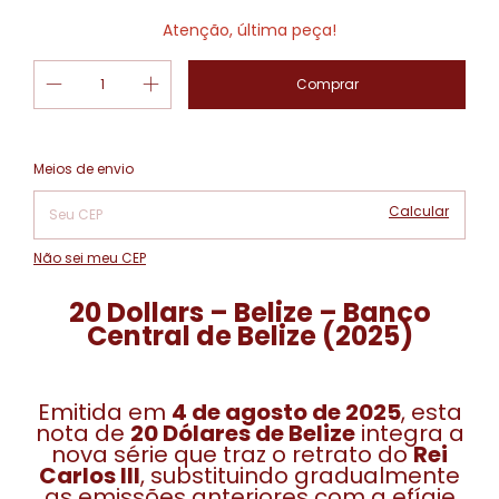
Atenção, última peça!
Alterar CEP
Entregas para o CEP:
Meios de envio
Calcular
Não sei meu CEP
20 Dollars – Belize – Banco
Central de Belize (2025)
Emitida em
4 de agosto de 2025
, esta
nota de
20 Dólares de Belize
integra a
nova série que traz o retrato do
Rei
Carlos III
, substituindo gradualmente
as emissões anteriores com a efígie