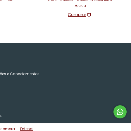
R$9,99
ões e Cancelamentos
.
e compra.
Entendi