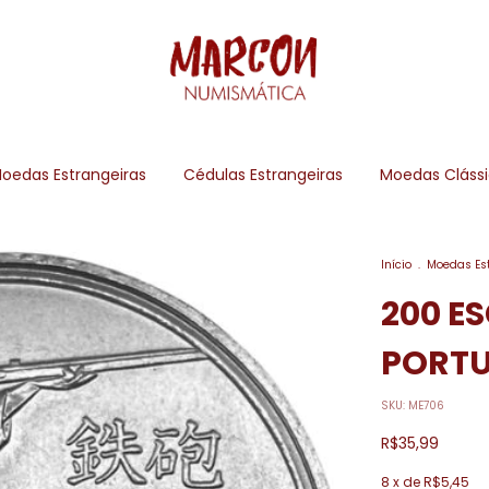
oedas Estrangeiras
Cédulas Estrangeiras
Moedas Cláss
Início
.
Moedas Es
200 E
PORT
SKU:
ME706
R$35,99
8
x de
R$5,45