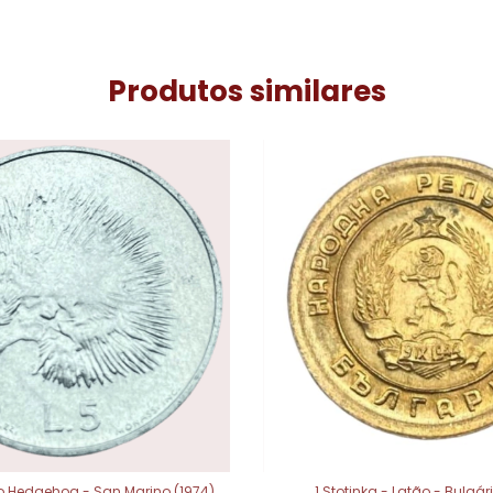
Produtos similares
iço Hedgehog - San Marino (1974)
1 Stotinka - Latão - Bulgári