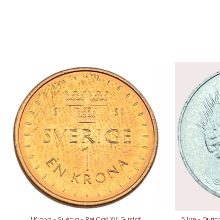
1 Krona - Suécia - Rei Carl XVI Gustaf
5 Lire - Our