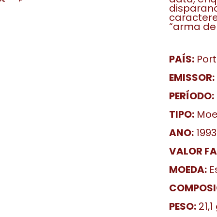
disparan
caractere
“arma de 
PAÍS:
Port
EMISSOR:
PERÍODO:
TIPO:
Moed
ANO:
1993
VALOR FA
MOEDA:
Es
COMPOSI
PESO:
21,1