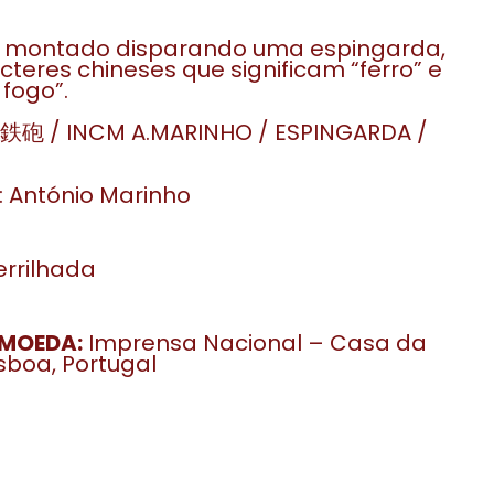
o montado disparando uma espingarda,
teres chineses que significam “ferro” e
fogo”.
 鉄砲 / INCM A.MARINHO / ESPINGARDA /
 António Marinho
rrilhada
MOEDA:
Imprensa Nacional – Casa da
sboa, Portugal