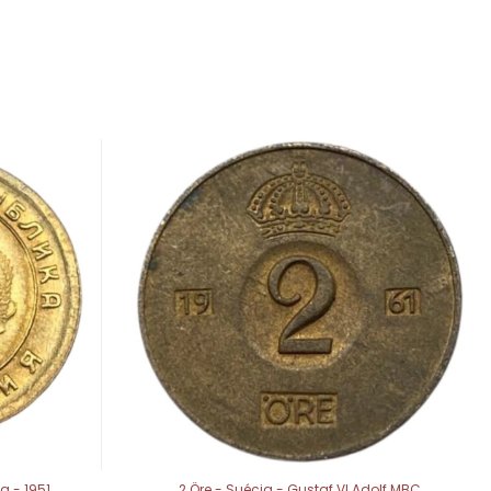
a - 1951
2 Öre - Suécia - Gustaf VI Adolf MBC