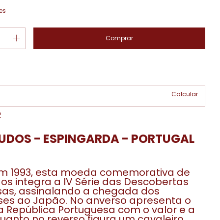
es
Alterar CEP
 CEP:
Calcular
P
UDOS - ESPINGARDA - PORTUGAL
em 1993, esta moeda comemorativa de
os integra a IV Série das Descobertas
sas, assinalando a chegada dos
ses ao Japão. No anverso apresenta o
 República Portuguesa com o valor e a
uanto no reverso figura um cavaleiro