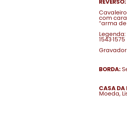
REVERSO:
Cavaleir
com carac
“arma de 
Legenda:
1543·1575
Gravador:
BORDA:
Se
CASA DA 
Moeda, Li