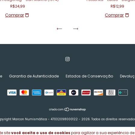
R$24,99
R$12,99
de
Garantia de Autenticidade
Estados de Conservação
Devoluç
pyright Marcon Numismática - 47032098000122 - 2026. Todos os direitos reservados
e site
você aceita o uso de cookies
para agilizar a sua experiência d