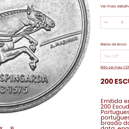
Ver mais detalh
Entregas para o
Meios de envio
Não sei meu CE
200 ESC
Emitida 
200 Escud
Portugue
portugue
brasão da
data, enq