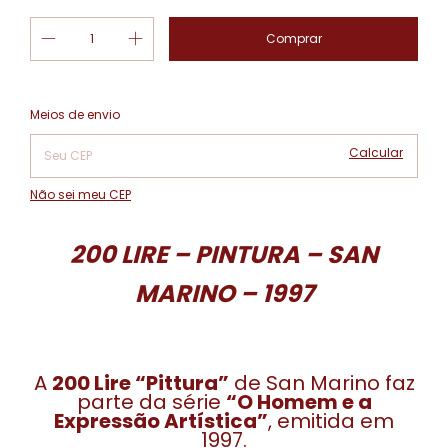
Alterar CEP
Entregas para o CEP:
Meios de envio
Calcular
Não sei meu CEP
200 LIRE – PINTURA – SAN
MARINO – 1997
A
200 Lire “Pittura”
de San Marino faz
parte da série
“O Homem e a
Expressão Artística”
, emitida em
1997.