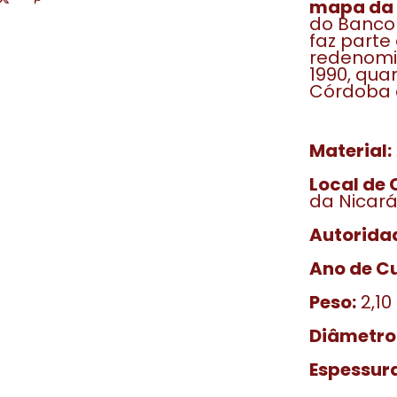
mapa da 
do Banco 
faz parte
redenomi
1990, qu
Córdoba a
Material:
Local de
da Nicar
Autorida
Ano de C
Peso:
2,10
Diâmetro
Espessura