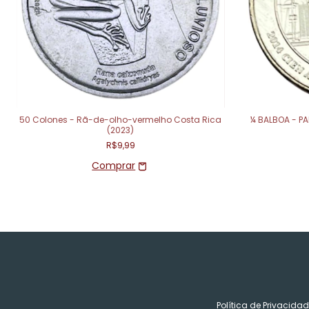
50 Colones - Rã-de-olho-vermelho Costa Rica
¼ BALBOA - P
(2023)
R$9,99
Política de Privacida