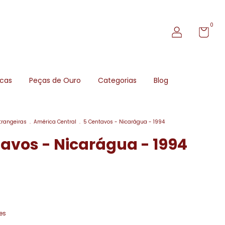
0
icas
Peças de Ouro
Categorias
Blog
trangeiras
.
América Central
.
5 Centavos - Nicarágua - 1994
avos - Nicarágua - 1994
es