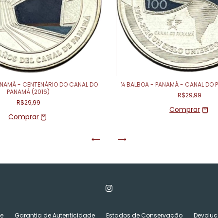
ANAMÁ - CENTENÁRIO DO CANAL DO
¼ BALBOA - PANAMÁ - CANAL DO 
PANAMÁ (2016)
R$29,99
R$29,99
de
Garantia de Autenticidade
Estados de Conservação
Devoluç