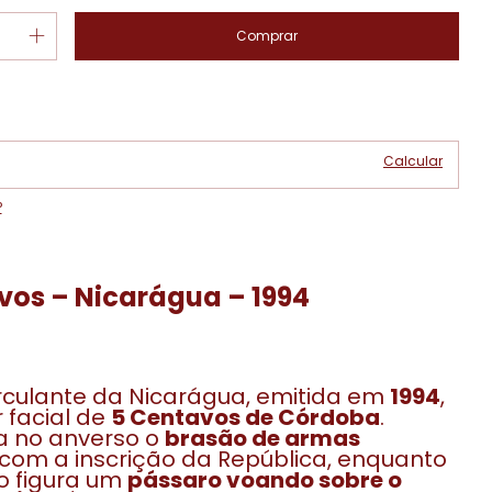
Alterar CEP
 CEP:
Calcular
P
vos – Nicarágua – 1994
rculante da Nicarágua, emitida em
1994
,
 facial de
5 Centavos de Córdoba
.
a no anverso o
brasão de armas
com a inscrição da República, enquanto
o figura um
pássaro voando sobre o