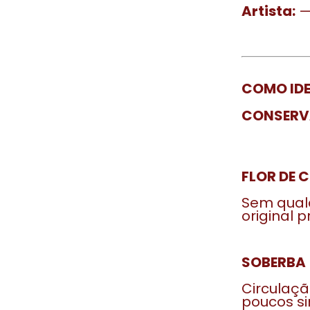
Artista:
COMO IDE
CONSERV
FLOR DE C
Sem qualq
original 
SOBERBA (
Circulaçã
poucos si