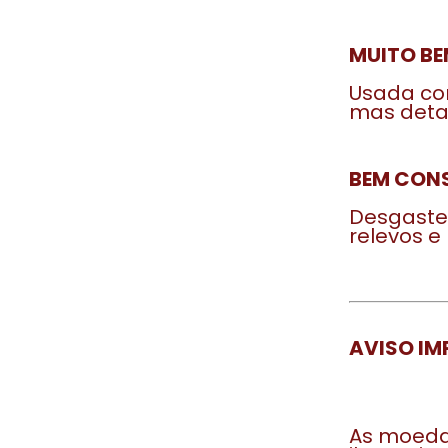
MUITO BE
Usada com
mas detal
BEM CONS
Desgaste 
relevos e
AVISO IM
As moeda