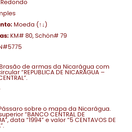
Redondo
mples
nto:
Moeda (↑↓)
as:
KM# 80, Schön# 79
N#5775
Brasão de armas da Nicarágua com
ircular “REPUBLICA DE NICARAGUA –
CENTRAL”.
—
ássaro sobre o mapa da Nicarágua.
superior “BANCO CENTRAL DE
”, data “1994” e valor “5 CENTAVOS DE
”.