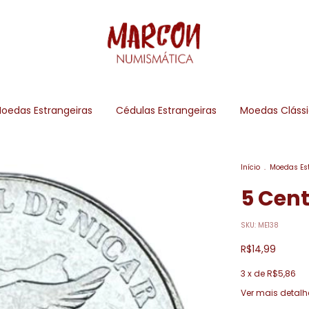
oedas Estrangeiras
Cédulas Estrangeiras
Moedas Cláss
Início
.
Moedas Es
5 Cent
SKU:
ME138
R$14,99
3
x de
R$5,86
Ver mais detalh