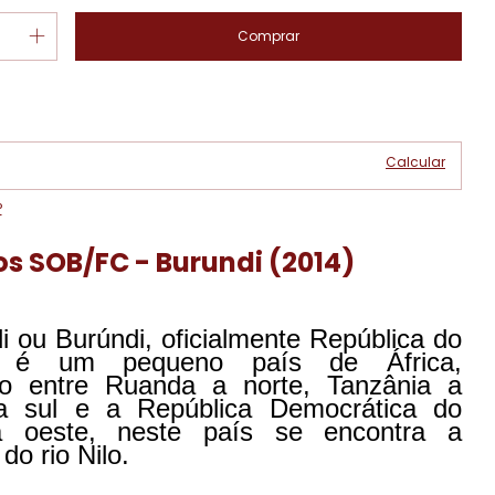
Alterar CEP
 CEP:
Calcular
P
os SOB/FC - Burundi (2014)
 ou Burúndi, oficialmente República do
, é um pequeno país de África,
o entre Ruanda a norte, Tanzânia a
a sul e a República Democrática do
 oeste, neste país se encontra a
do rio Nilo.