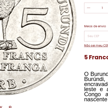
Entregas para o
Meios de envio
Não sei meu CE
5 Franc
O Burundi
Burúndi
encravad
leste e 
Congo a
nascente 