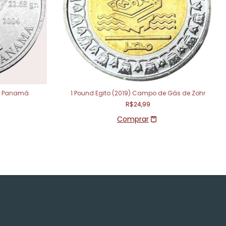
 - Panamá
1 Pound Egito (2019) Campo de Gás de Zohr
R$24,99