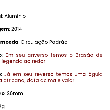
l
: Alumínio
gem
: 2014
e moeda
: Circulação Padrão
o
:
Em seu anverso temos o Brasão de
, legenda ao redor
.
o
:
Já em seu reverso temos uma àguia
 africana, data acima e valor.
ro
: 26mm
,2g