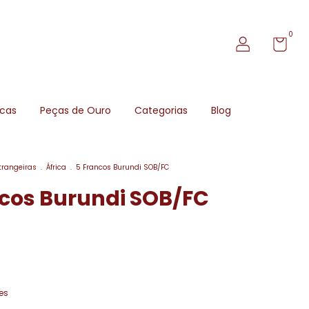
0
icas
Peças de Ouro
Categorias
Blog
trangeiras
.
África
.
5 Francos Burundi SOB/FC
ncos Burundi SOB/FC
es