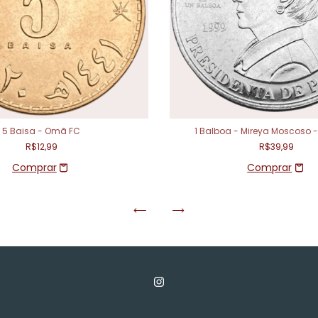
5 Baisa - Omã FC
1 Balboa - Mireya Moscoso
R$12,99
R$39,99