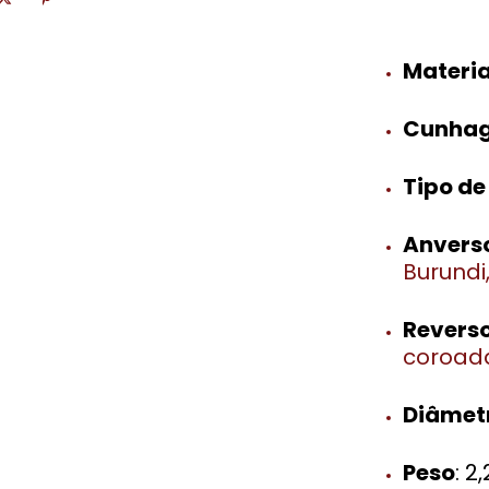
Materia
Cunha
Tipo d
Anvers
Burundi
Revers
coroada
Diâmet
Peso
: 2