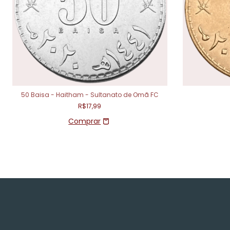
50 Baisa - Haitham - Sultanato de Omã FC
R$17,99