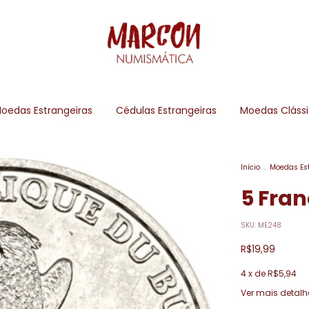
oedas Estrangeiras
Cédulas Estrangeiras
Moedas Cláss
Início
.
Moedas Es
5 Fra
SKU:
ME248
R$19,99
4
x de
R$5,94
Ver mais detalh