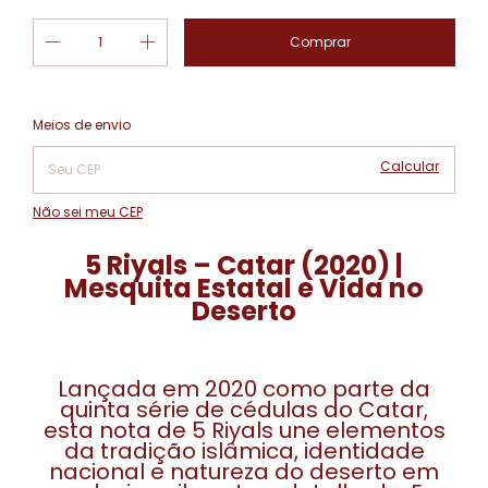
Alterar CEP
Entregas para o CEP:
Meios de envio
Calcular
Não sei meu CEP
5 Riyals – Catar (2020) |
Mesquita Estatal e Vida no
Deserto
Lançada em 2020 como parte da
quinta série de cédulas do Catar,
esta nota de 5 Riyals une elementos
da tradição islâmica, identidade
nacional e natureza do deserto em