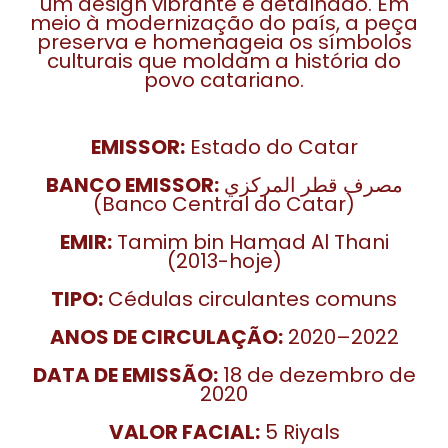
um design vibrante e detalhado. Em
meio à modernização do país, a peça
preserva e homenageia os símbolos
culturais que moldam a história do
povo catariano.
EMISSOR:
Estado do Catar
BANCO EMISSOR:
مصرف قطر المركزي
(Banco Central do Catar)
EMIR:
Tamim bin Hamad Al Thani
(2013-hoje)
TIPO:
Cédulas circulantes comuns
ANOS DE CIRCULAÇÃO:
2020–2022
DATA DE EMISSÃO:
18 de dezembro de
2020
VALOR FACIAL:
5 Riyals