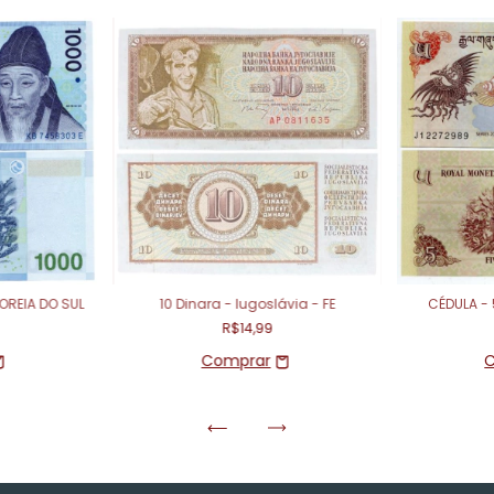
OREIA DO SUL
10 Dinara - Iugoslávia - FE
CÉDULA -
R$14,99