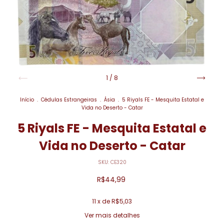
1
/
8
Início
.
Cédulas Estrangeiras
.
Ásia
.
5 Riyals FE - Mesquita Estatal e
Vida no Deserto - Catar
5 Riyals FE - Mesquita Estatal e
Vida no Deserto - Catar
SKU:
CE320
R$44,99
11
x de
R$5,03
Ver mais detalhes