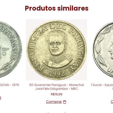
Produtos similares
OLÍVIA - 1976
50 Guaraníes Paraguai - Marechal
1 Sucre - Equa
José Félix Estigarribia - MBC
R$16,99