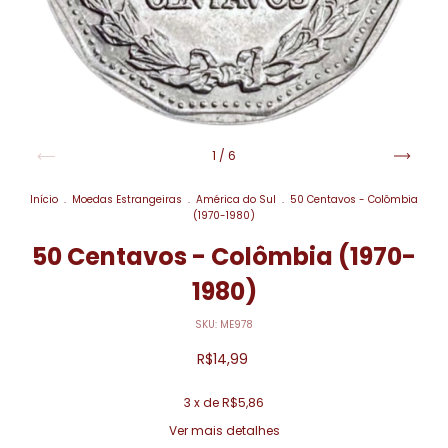
1
/
6
Início
.
Moedas Estrangeiras
.
América do Sul
.
50 Centavos - Colômbia
(1970-1980)
50 Centavos - Colômbia (1970-
1980)
SKU:
ME978
R$14,99
3
x de
R$5,86
Ver mais detalhes