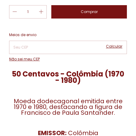
Alterar CEP
Entregas para o CEP:
Meios de envio
Calcular
Não sei meu CEP
50 Centavos - Colômbia (1970
- 1980)
Moeda dodecagonal emitida entre
1970 e 1980, destacando a figura de
Francisco de Paula Santander.
EMISSOR:
Colômbia