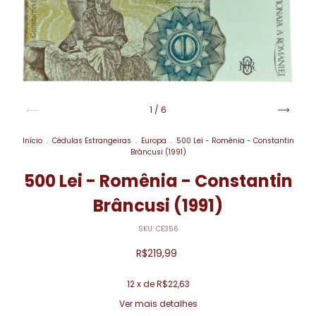
1
/
6
Início
.
Cédulas Estrangeiras
.
Europa
.
500 Lei - Romênia - Constantin
Brâncusi (1991)
500 Lei - Romênia - Constantin
Brâncusi (1991)
SKU:
CE356
R$219,99
12
x de
R$22,63
Ver mais detalhes