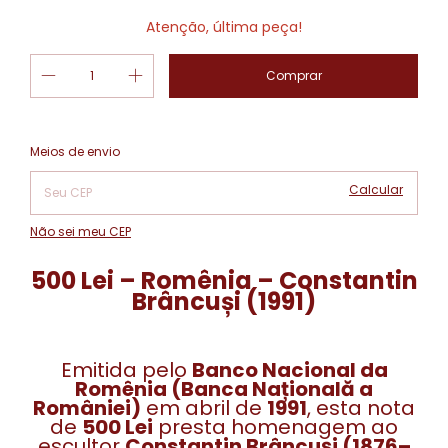
Atenção, última peça!
Alterar CEP
Entregas para o CEP:
Meios de envio
Calcular
Não sei meu CEP
500 Lei – Romênia – Constantin
Brâncuși (1991)
Emitida pelo
Banco Nacional da
Romênia (Banca Națională a
României)
em abril de
1991
, esta nota
de
500 Lei
presta homenagem ao
escultor
Constantin Brâncuși (1876–