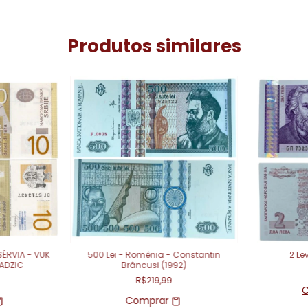
Produtos similares
SÉRVIA - VUK
500 Lei - Romênia - Constantin
2 Le
ADZIC
Brâncusi (1992)
R$219,99