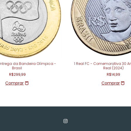
 Entrega da Bandeira Olímpica -
1 Real FC - Comemorativa 30 A
Brasil
Real (2024)
R$299,99
R$14,99