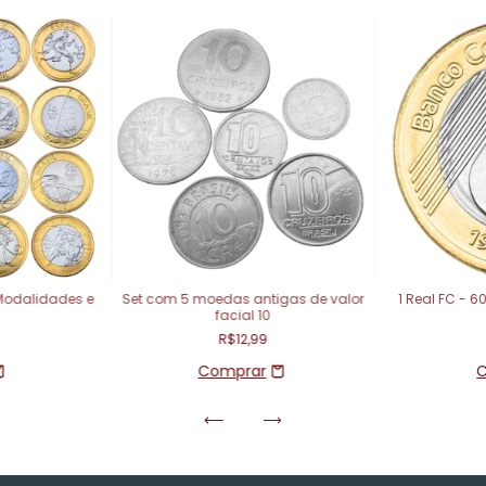
Modalidades e
Set com 5 moedas antigas de valor
1 Real FC - 
facial 10
R$12,99