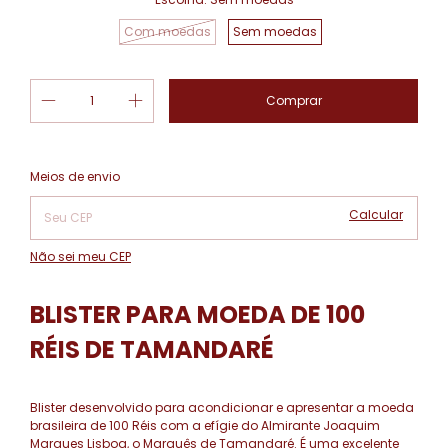
Com moedas
Sem moedas
Alterar CEP
Entregas para o CEP:
Meios de envio
Calcular
Não sei meu CEP
BLISTER PARA MOEDA DE 100
RÉIS DE TAMANDARÉ
Blister desenvolvido para acondicionar e apresentar a moeda
brasileira de 100 Réis com a efígie do Almirante Joaquim
Marques Lisboa, o Marquês de Tamandaré. É uma excelente