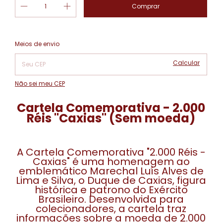
Alterar CEP
Entregas para o CEP:
Meios de envio
Calcular
Não sei meu CEP
Cartela Comemorativa - 2.000
Réis "Caxias" (Sem moeda)
A Cartela Comemorativa "2.000 Réis -
Caxias" é uma homenagem ao
emblemático Marechal Luís Alves de
Lima e Silva, o Duque de Caxias, figura
histórica e patrono do Exército
Brasileiro. Desenvolvida para
colecionadores, a cartela traz
informações sobre a moeda de 2.000