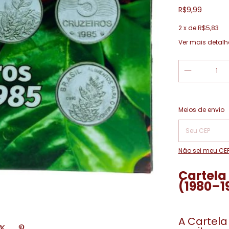
R$9,99
2
x de
R$5,83
Ver mais detalh
Entregas para o
Meios de envio
Não sei meu CE
Cartela
(1980–1
A Cartel