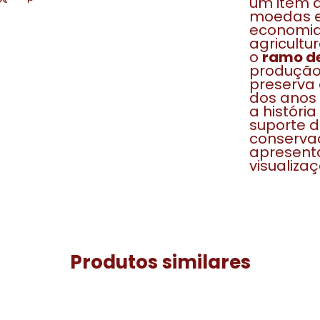
um item d
moedas e
economia 
agricultu
o
ramo de
produção 
preserva
dos anos 
a históri
suporte d
conserva
apresenta
visualizaç
Produtos similares