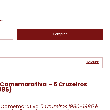
es
Alterar CEP
 CEP:
Calcular
P
 Comemorativa – 5 Cruzeiros
985)
a Comemorativa
5 Cruzeiros 1980–1985
é