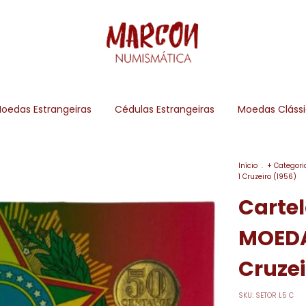
oedas Estrangeiras
Cédulas Estrangeiras
Moedas Cláss
Início
.
+ Categori
1 Cruzeiro (1956)
Carte
MOEDAS
Cruzei
SKU:
SETOR L5 C