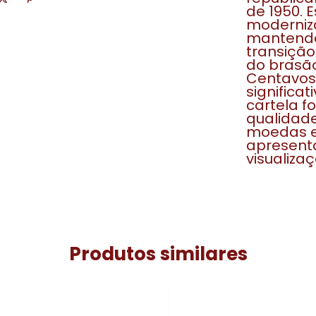
de 1950. 
moderniza
mantendo
transição
do brasão
Centavos 
significat
cartela f
qualidade
moedas e
apresenta
visualizaç
Produtos similares