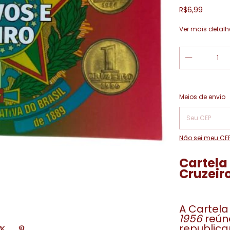
R$6,99
Ver mais detalh
Entregas para o
Meios de envio
Não sei meu CE
Cartela
Cruzeiro
A Cartel
1956
reún
republica