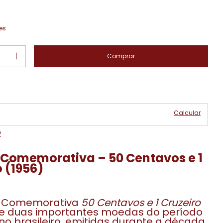
es
Alterar CEP
 CEP:
Calcular
P
 Comemorativa – 50 Centavos e 1
 (1956)
a Comemorativa
50 Centavos e 1 Cruzeiro
e duas importantes moedas do período
no brasileiro, emitidas durante a década