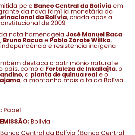
mitida pelo
Banco Central da Bolívia
em
egrante da nova família monetária do
urinacional da Bolívia
, criada após a
onstitucional de 2009.
 da nota homenageia
José Manuel Baca
”
,
Bruno Racua
e
Pablo Zárate Willka
,
 independência e resistência indígena
ambém destaca o patrimônio natural e
do país, como a
Fortaleza de Inkallajta
, o
 andino
, a
planta de quinua real
e o
Sajama
, a montanha mais alta da Bolívia.
:
Papel
 EMISSÃO:
Bolívia
Banco Central da Bolívia (Banco Central