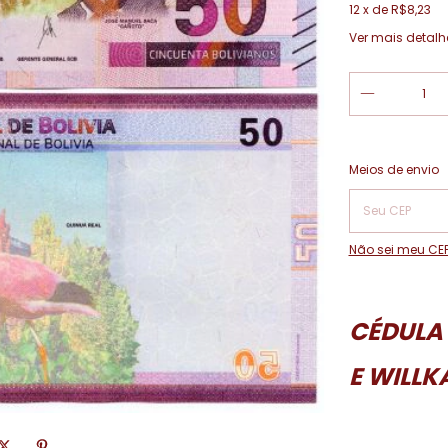
12
x de
R$8,23
Ver mais detalh
Entregas para o
Meios de envio
Não sei meu CE
CÉDULA 
E WILLK