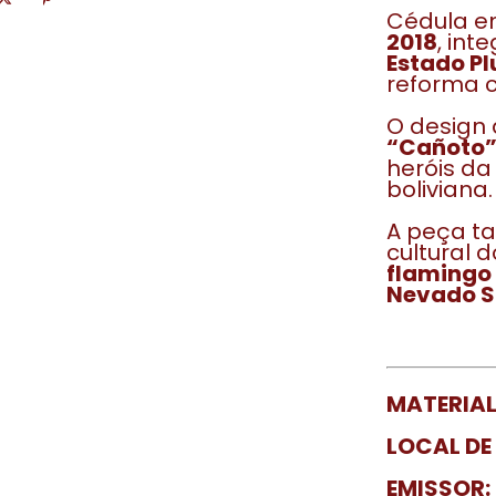
Cédula e
2018
, int
Estado Pl
reforma c
O design
“Cañoto
heróis da
boliviana.
A peça t
cultural 
flamingo
Nevado 
MATERIAL
LOCAL DE
EMISSOR: