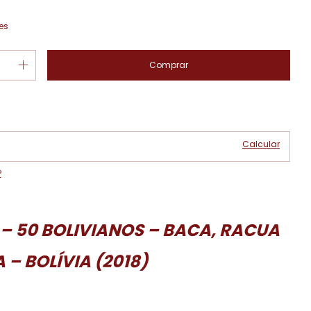
es
Alterar CEP
 CEP:
Calcular
P
– 50 BOLIVIANOS – BACA, RACUA
A – BOLÍVIA (2018)