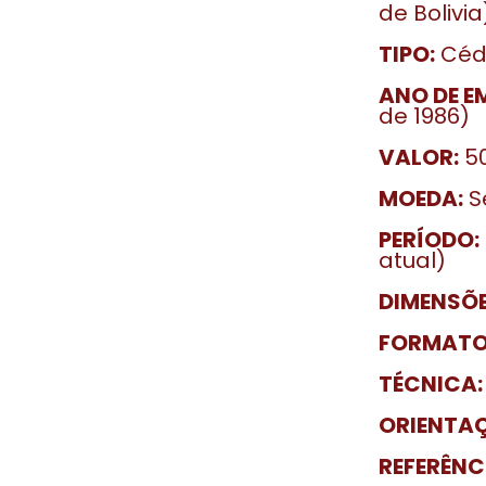
de Bolivia
TIPO:
Cédu
ANO DE E
de 1986)
VALOR:
50
MOEDA:
Se
PERÍODO:
atual)
DIMENSÕE
FORMATO
TÉCNICA:
ORIENTA
REFERÊNC