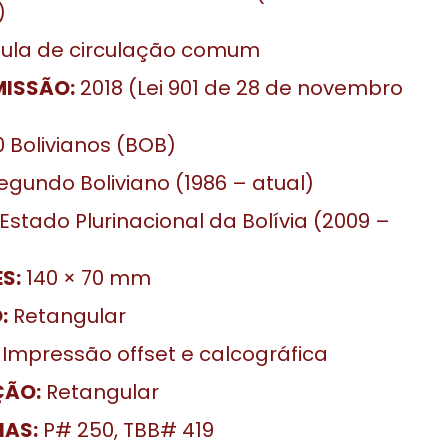
)
la de circulação comum
MISSÃO:
2018 (Lei 901 de 28 de novembro
 Bolivianos (BOB)
gundo Boliviano (1986 – atual)
Estado Plurinacional da Bolívia (2009 –
S:
140 × 70 mm
:
Retangular
Impressão offset e calcográfica
ÇÃO:
Retangular
IAS:
P# 250, TBB# 419