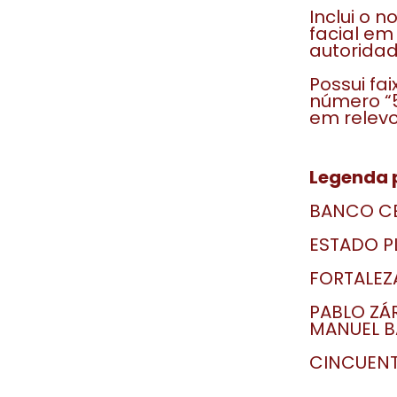
Inclui o 
facial em
autoridad
Possui fa
número “
em relevo 
Legenda p
BANCO CE
ESTADO P
FORTALEZA
PABLO ZÁ
MANUEL B
CINCUENT