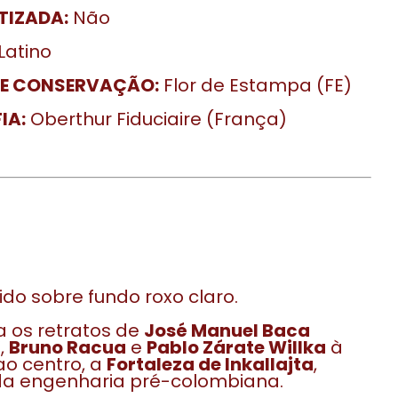
TIZADA:
Não
Latino
DE CONSERVAÇÃO:
Flor de Estampa (FE)
IA:
Oberthur Fiduciaire (França)
ido sobre fundo roxo claro.
 os retratos de
José Manuel Baca
”
,
Bruno Racua
e
Pablo Zárate Willka
à
 ao centro, a
Fortaleza de Inkallajta
,
da engenharia pré-colombiana.