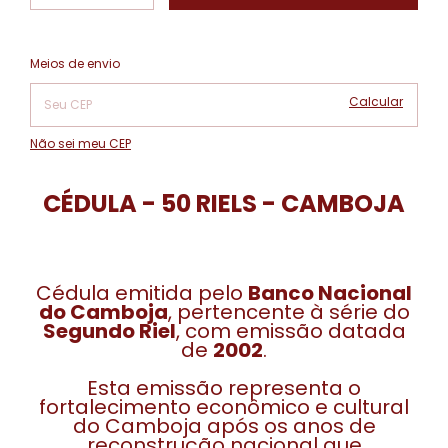
Alterar CEP
Entregas para o CEP:
Meios de envio
Calcular
Não sei meu CEP
CÉDULA - 50 RIELS - CAMBOJA
Cédula emitida pelo
Banco Nacional
do Camboja
, pertencente à série do
Segundo Riel
, com emissão datada
de
2002
.
Esta emissão representa o
fortalecimento econômico e cultural
do Camboja após os anos de
reconstrução nacional que