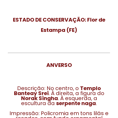
ESTADO DE CONSERVAÇÃO:
Flor de
Estampa (FE)
ANVERSO
Descrição: No centro, o
Templo
Banteay Srei
. À direita, a figura do
Norak Singha
. À esquerda, a
escultura da
serpente naga
.
Impressão: Policromia em tons lilás e