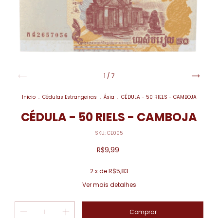
1
/
7
Início
.
Cédulas Estrangeiras
.
Ásia
.
CÉDULA - 50 RIELS - CAMBOJA
CÉDULA - 50 RIELS - CAMBOJA
SKU:
CE005
R$9,99
2
x de
R$5,83
Ver mais detalhes