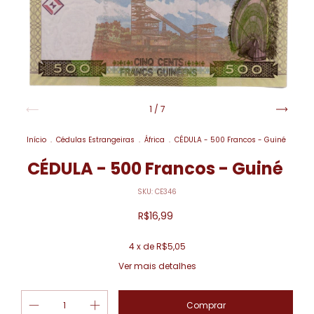
1
/
7
Início
.
Cédulas Estrangeiras
.
África
.
CÉDULA - 500 Francos - Guiné
CÉDULA - 500 Francos - Guiné
SKU:
CE346
R$16,99
4
x de
R$5,05
Ver mais detalhes