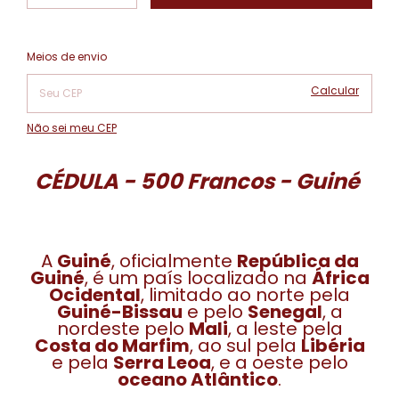
Alterar CEP
Entregas para o CEP:
Meios de envio
Calcular
Não sei meu CEP
CÉDULA - 500 Francos - Guiné
A
Guiné
, oficialmente
República da
Guiné
, é um país localizado na
África
Ocidental
, limitado ao norte pela
Guiné-Bissau
e pelo
Senegal
, a
nordeste pelo
Mali
, a leste pela
Costa do Marfim
, ao sul pela
Libéria
e pela
Serra Leoa
, e a oeste pelo
oceano Atlântico
.