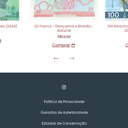
ia (2024)
20 Francs - Dançarina e Brasão -
100 Kwacha
Burundi
Z
R$14,99
Política de Privacidade
Garantia de Autenticidade
Estados de Conservação