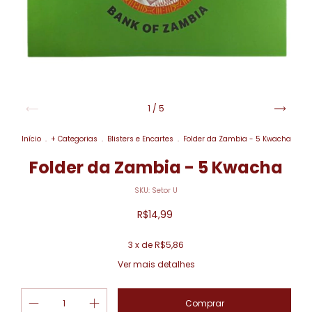
1
/
5
Início
.
+ Categorias
.
Blisters e Encartes
.
Folder da Zambia - 5 Kwacha
Folder da Zambia - 5 Kwacha
SKU:
Setor U
R$14,99
3
x de
R$5,86
Ver mais detalhes