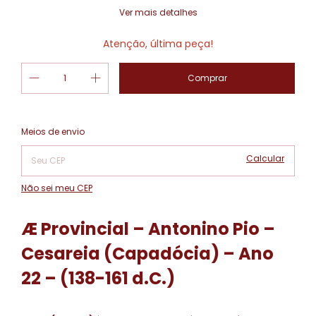
Ver mais detalhes
Atenção, última peça!
Alterar CEP
Entregas para o CEP:
Meios de envio
Calcular
Não sei meu CEP
Æ Provincial – Antonino Pio –
Cesareia (Capadócia) – Ano
22 – (138-161 d.C.)