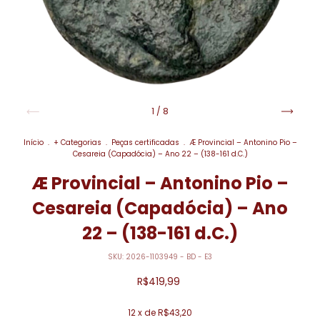
1
/
8
Início
.
+ Categorias
.
Peças certificadas
.
Æ Provincial – Antonino Pio –
Cesareia (Capadócia) – Ano 22 – (138-161 d.C.)
Æ Provincial – Antonino Pio –
Cesareia (Capadócia) – Ano
22 – (138-161 d.C.)
SKU:
2026-1103949 - BD - E3
R$419,99
12
x de
R$43,20