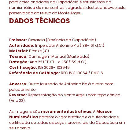
para colecionadores da Capadócia e entusiastas da
numismática de montanhas sagradas, destacando-se pela
preservação do relevo do Monte Argeu.
DADOS TÉCNICOS
Emissor:
Cesareia (Província da Capadócia)
Autoridade:
Imperador Antonino Pio (138-161 d.C.)
Material:
Bronze (Æ)
Técnica:
Cunhagem Manual (Martelada)
Datação:
Ano 22 (ET KB - c. 158/159 d.C.)
Certificação:
INE 2026-1103949
Referência de Catálogo:
RPC IV.3 10064 / BMC 6
Anverso:
Busto laureado de Antonino Pio à direita com
paludamento.
Reverso:
Representação do Monte Argeu com topo cônico
(Ano 22).
As imagens são
meramente ilustrativas
. A
Marcon
Numismática
garante o rigor histórico e a autenticidade
certificada de todas as peças provinciais da Capadócia em
seu acervo.