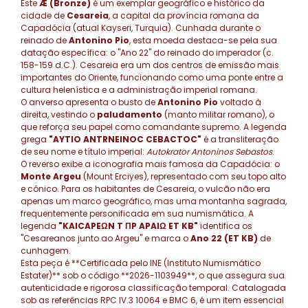
Este
Æ (Bronze)
é um exemplar geográfico e histórico da
cidade de
Cesareia
, a capital da província romana da
Capadócia (atual Kayseri, Turquia). Cunhada durante o
reinado de
Antonino Pio
, esta moeda destaca-se pela sua
datação específica: o "Ano 22" do reinado do imperador (c.
158-159 d.C.). Cesareia era um dos centros de emissão mais
importantes do Oriente, funcionando como uma ponte entre a
cultura helenística e a administração imperial romana.
O anverso apresenta o busto de
Antonino Pio
voltado à
direita, vestindo o
paludamento
(manto militar romano), o
que reforça seu papel como comandante supremo. A legenda
grega
"AYTIO ANTRNEINOC CEBACTOC"
é a transliteração
de seu nome e título imperial:
Autokrator Antoninos Sebastos
.
O reverso exibe a iconografia mais famosa da Capadócia: o
Monte Argeu
(Mount Erciyes), representado com seu topo alto
e cônico. Para os habitantes de Cesareia, o vulcão não era
apenas um marco geográfico, mas uma montanha sagrada,
frequentemente personificada em sua numismática. A
legenda
"KAICAPEΩN T ΠP APAIΩ ET KB"
identifica os
"Cesareanos junto ao Argeu" e marca o
Ano 22 (ET KB)
de
cunhagem.
Esta peça é **Certificada pelo INE (Instituto Numismático
Estater)** sob o código **2026-1103949**, o que assegura sua
autenticidade e rigorosa classificação temporal. Catalogada
sob as referências RPC IV.3 10064 e BMC 6, é um item essencial