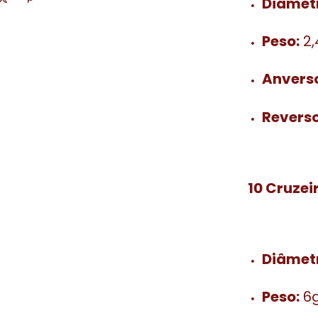
Diâmet
Peso:
2,
Anvers
Reverso
10 Cruzei
Diâmet
Peso:
6