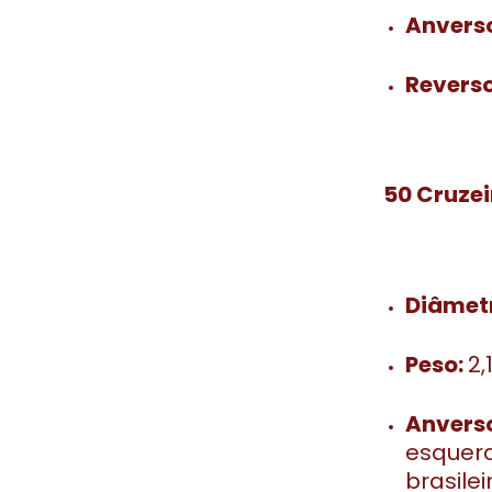
Anvers
Reverso
50 Cruze
Diâmet
Peso:
2,
Anvers
esquer
brasilei