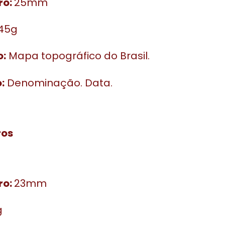
ro:
25mm
45g
o:
Mapa topográfico do Brasil.
:
Denominação. Data.
ros
ro:
23mm
g