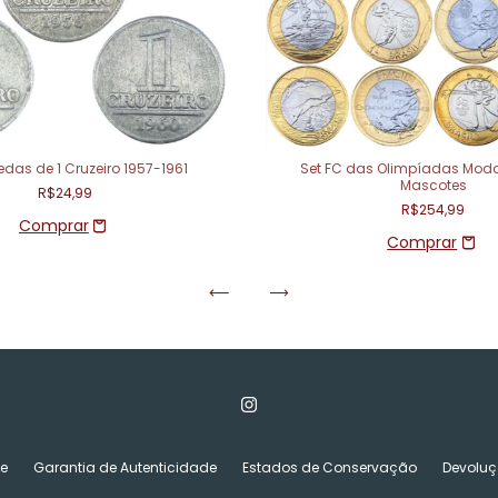
edas de 1 Cruzeiro 1957-1961
Set FC das Olimpíadas Moda
Mascotes
R$24,99
R$254,99
de
Garantia de Autenticidade
Estados de Conservação
Devoluç