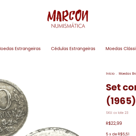
oedas Estrangeiras
Cédulas Estrangeiras
Moedas Cláss
Início
.
Moedas Bra
Set c
(1965)
SKU:
cx lote 23
R$22,99
5
x de
R$5,51