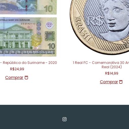
E - República do Suriname - 2020
1 Real FC - Comemorativa 30 A
Real (2024)
R$24,99
R$14,99