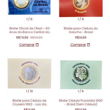
1
/
6
1
/
9
Blister Oficial de 1 Real – 60
Blister para Cédula do
Anos do Banco Central do
Gaúcho - Brasil
Brasil (1965–2025)
R$74,99
R$99,99
R$14,99
1
/
10
1
/
5
Blister para Cédula de
Blister Cédula Provisória 1990
Cruzeiro 1992 - Luis da
- Brasil (Sem Cédula)
Camara Cascudo - Brasil
R$14,99
R$14,99