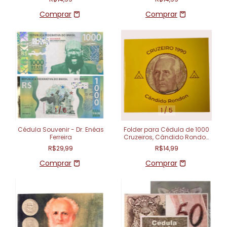
1
/
6
1
/
5
Cédula Souvenir - Dr. Enéas
Folder para Cédula de 1000
Ferreira
Cruzeiros, Cândido Rondon
- Brasil
R$29,99
R$14,99