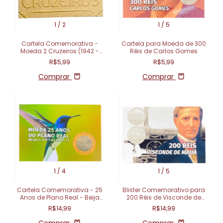
1
/
2
1
/
5
Cartela Comemorativa -
Cartela para Moeda de 300
Moeda 2 Cruzeiros (1942 -
Réis de Carlos Gomes
1956)
R$5,99
R$5,99
Comprar
Comprar
1
/
4
1
/
5
Cartela Comemorativa - 25
Blister Comemorativo para
Anos de Plano Real - Beija
200 Réis de Visconde de
Flor 1 Real (2019)
Mauá
R$14,99
R$14,99
Comprar
Comprar