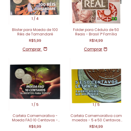
1
/
4
1
/
10
Blister para Moeda de 100
Folder para Cédula de 50
Réis de Tamandaré
Reais - Brasil 1° Família
R$5,99
R$14,99
Comprar
1
/
5
1
/
5
Cartela Comemorativa -
Cartela Comemorativa com
Moeda FAO 10 Centavos -
moedas - 5 e 50 Centavos
Alimentos para Todos
Letra A
R$6,99
R$14,99