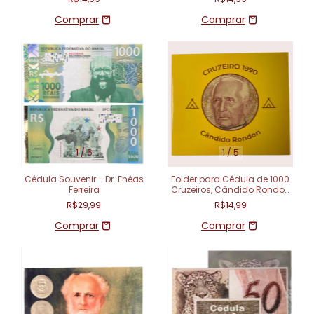
1
/
6
1
/
5
Cédula Souvenir - Dr. Enéas
Folder para Cédula de 1000
Ferreira
Cruzeiros, Cândido Rondon
- Brasil
R$29,99
R$14,99