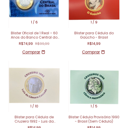
1
/
6
1
/
9
Blister Oficial de 1 Real – 60
Blister para Cédula do
Anos do Banco Central do
Gaúcho - Brasil
Brasil (1965–2025)
R$74,99
R$99,99
R$14,99
1
/
10
1
/
5
Blister para Cédula de
Blister Cédula Provisória 1990
Cruzeiro 1992 - Luis da
- Brasil (Sem Cédula)
Camara Cascudo - Brasil
R$14,99
R$14,99