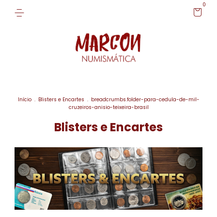
0
Início
.
Blisters e Encartes
.
breadcrumbs.folder-para-cedula-de-mil-
cruzeiros-anisio-teixeira-brasil
Blisters e Encartes