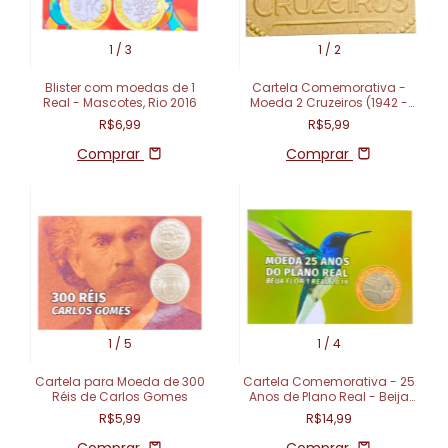
1
/
3
1
/
2
Blister com moedas de 1
Cartela Comemorativa -
Real - Mascotes, Rio 2016
Moeda 2 Cruzeiros (1942 -
1956)
R$6,99
R$5,99
Comprar
Comprar
1
/
5
1
/
4
Cartela para Moeda de 300
Cartela Comemorativa - 25
Réis de Carlos Gomes
Anos de Plano Real - Beija
Flor 1 Real (2019)
R$5,99
R$14,99
Comprar
Comprar