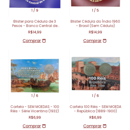
1
/
9
1
/
5
Blister para Cédula de 3
Blister Cédula do Índio 1960
Pesos - Banco Central de
- Brasil (Sem Cédula)
Cuba - Cuba
R$14,99
R$14,99
1
/
6
1
/
6
Cartela - SEM MOEDAS - 100
Cartela 100 Réis - SEM MOEDA
Réis - Série Vicentina (1932)
- República (1889-1900)
R$6,99
R$6,99