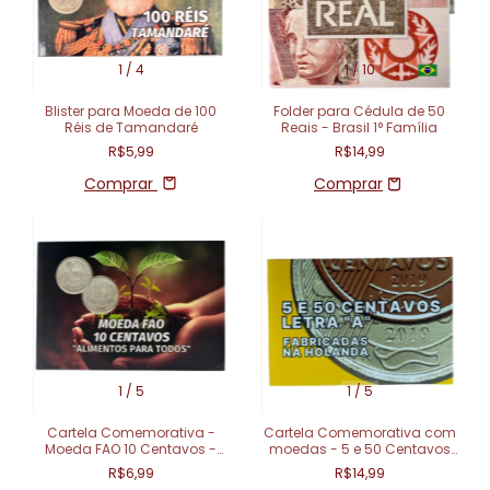
1
/
4
1
/
10
Blister para Moeda de 100
Folder para Cédula de 50
Réis de Tamandaré
Reais - Brasil 1° Família
R$5,99
R$14,99
Comprar
1
/
5
1
/
5
Cartela Comemorativa -
Cartela Comemorativa com
Moeda FAO 10 Centavos -
moedas - 5 e 50 Centavos
Alimentos para Todos
Letra A
R$6,99
R$14,99