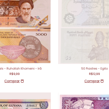
ls - Ruhollah Khomeini - Irã
50 Piastres - Egito
R$9,99
R$12,99