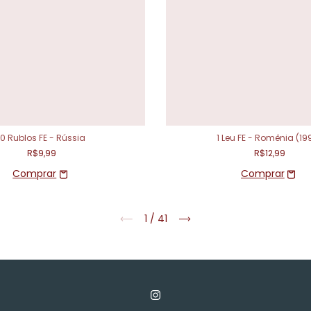
10 Rublos FE - Rússia
1 Leu FE - Romênia (19
R$9,99
R$12,99
1
/
41